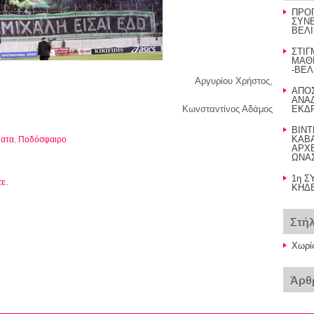
ΠΡΟ
ΣΥΝΕ
ΒΕΛΙ
ΣΤΙΓ
ΜΑΘ
-ΒΕΛ
Αργυρίου Χρήστος,
AΠΟ
ΑΝΑΔ
Κωνσταντίνος Αδάμος
ΕΚΔΡ
BINT
ΚΑΒ
ματα
,
Ποδόσφαιρο
AΡΧΕ
ΩΝΑ
1η Σ
τε
.
ΚΗΔΕ
Στή
Χωρί
Άρθ