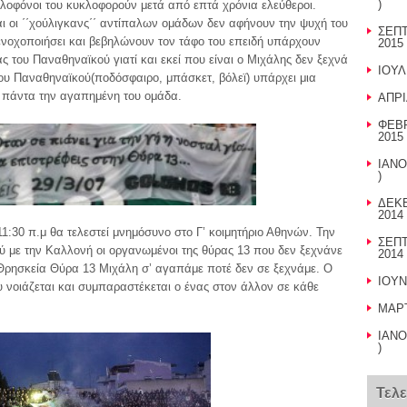
)
ολοφόνοι του κυκλοφορούν μετά από επτά χρόνια ελεύθεροι.
αι οι ΄΄χούλιγκανς΄΄ αντίπαλων ομάδων δεν αφήνουν την ψυχή του
ΣΕΠΤ
 ενοχοποιήσει και βεβηλώνουν τον τάφο του επειδή υπάρχουν
2015 
ς του Παναθηναϊκού γιατί και εκεί που είναι ο Μιχάλης δεν ξεχνά
ΙΟΥΛ
ου Παναθηναϊκού(ποδόσφαιρο, μπάσκετ, βόλεϊ) υπάρχει μια
 πάντα την αγαπημένη του ομάδα.
ΑΠΡΙ
ΦΕΒΡ
2015 
ΙΑΝΟ
)
ΔΕΚΕ
2014 
11:30 π.μ θα τελεστεί μνημόσυνο στο Γ’ κοιμητήριο Αθηνών. Την
ΣΕΠΤ
ού με την Καλλονή οι οργανωμένοι της θύρας 13 που δεν ξεχνάνε
2014 
Θρησκεία Θύρα 13 Μιχάλη σ’ αγαπάμε ποτέ δεν σε ξεχνάμε. Ο
ΙΟΥΝ
υ νοιάζεται και συμπαραστέκεται ο ένας στον άλλον σε κάθε
ΜΑΡΤ
ΙΑΝΟ
)
Τελ