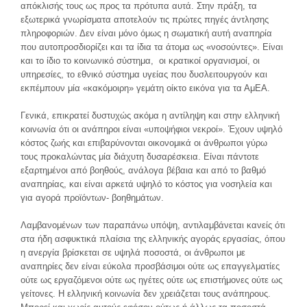
απόκλισής τους ως προς τα πρότυπα αυτά. Στην πράξη, τα
εξωτερικά γνωρίσματα αποτελούν τις πρώτες πηγές άντλησης
πληροφοριών. Δεν είναι μόνο όμως η σωματική αυτή αναπηρία
που αυτοπροσδιορίζει και τα ίδια τα άτομα ως «νοσούντες». Είναι
και το ίδιο το κοινωνικό σύστημα, οι κρατικοί οργανισμοί, οι
υπηρεσίες, το εθνικό σύστημα υγείας που δυσλειτουργούν και
εκπέμπουν μία «κακόμοιρη» γεμάτη οίκτο εικόνα για τα ΑμΕΑ.
Γενικά, επικρατεί δυστυχώς ακόμα η αντίληψη και στην ελληνική
κοινωνία ότι οι ανάπηροι είναι «υποψήφιοι νεκροί». Έχουν υψηλό
κόστος ζωής και επιβαρύνονται οικονομικά οι άνθρωποι γύρω
τους προκαλώντας μία διάχυτη δυσαρέσκεια. Είναι πάντοτε
εξαρτημένοι από βοηθούς, ανάλογα βέβαια και από το βαθμό
αναπηρίας, και είναι αρκετά υψηλό το κόστος για νοσηλεία και
για αγορά προϊόντων- βοηθημάτων.
Λαμβανομένων των παραπάνω υπόψη, αντιλαμβάνεται κανείς ότι
στα ήδη ασφυκτικά πλαίσια της ελληνικής αγοράς εργασίας, όπου
η ανεργία βρίσκεται σε υψηλά ποσοστά, οι άνθρωποι με
αναπηρίες δεν είναι εύκολα προσβάσιμοι ούτε ως επαγγελματίες
ούτε ως εργαζόμενοι ούτε ως ηγέτες ούτε ως επιστήμονες ούτε ως
γείτονες. Η ελληνική κοινωνία δεν χρειάζεται τους ανάπηρους.