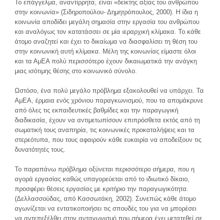
Το επάγγελμα, αναντίρρητα, είναι «δείκτης αξίας του ανθρώπου
στην κοινωνία» (Σιδηροπούλου- Δημητρόπουλος, 2000). Η ίδια η
κοινωνία αποδίδει μεγάλη σημασία στην εργασία του ανθρώπου
και αναλόγως τον κατατάσσει σε μία ιεραρχική κλίμακα. Το κάθε
άτομο αναζητεί και έχει το δικαίωμα να διασφαλίσει τη θέση του
στην κοινωνική αυτή κλίμακα. Μέλη της κοινωνίας είμαστε όλοι
και τα ΑμΕΑ πολύ περισσότερο έχουν δικαιωματικά την ανάγκη
μιας ισότιμης θέσης στο κοινωνικό σύνολο.
Ωστόσο, ένα πολύ μεγάλο πρόβλημα εξακολουθεί να υπάρχει. Τα
ΑμΕΑ, έρμαια ενός χρόνιου παραγκωνισμού, που τα απομάκρυνε
από όλες τις εκπαιδευτικές βαθμίδες και την παραγωγική
διαδικασία, έχουν να αντιμετωπίσουν επιπρόσθετα εκτός από τη
σωματική τους αναπηρία, τις κοινωνικές προκαταλήψεις και τα
στερεότυπα, που τους αφαιρούν κάθε ευκαιρία να αποδείξουν τις
δυνατότητές τους.
Το παραπάνω πρόβλημα οξύνεται περισσότερο σήμερα, που η
αγορά εργασίας καθώς υπαγορεύεται από το ιδιωτικό δίκαιο,
προσφέρει θέσεις εργασίας με κριτήριο την παραγωγικότητα.
(Δελλασσούδας, από Κασσωτάκη, 2002). Συνεπώς κάθε άτομο
αγωνίζεται να εντατικοποιήσει τις σπουδές του για να μπορέσει
να αντεπεξέλθει στον ανταγωνισμό που σήμερα έχει μετατεθεί σε