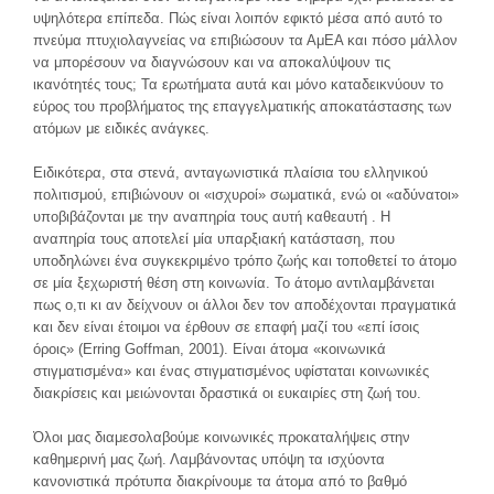
υψηλότερα επίπεδα. Πώς είναι λοιπόν εφικτό μέσα από αυτό το
πνεύμα πτυχιολαγνείας να επιβιώσουν τα ΑμΕΑ και πόσο μάλλον
να μπορέσουν να διαγνώσουν και να αποκαλύψουν τις
ικανότητές τους; Τα ερωτήματα αυτά και μόνο καταδεικνύουν το
εύρος του προβλήματος της επαγγελματικής αποκατάστασης των
ατόμων με ειδικές ανάγκες.
Ειδικότερα, στα στενά, ανταγωνιστικά πλαίσια του ελληνικού
πολιτισμού, επιβιώνουν οι «ισχυροί» σωματικά, ενώ οι «αδύνατοι»
υποβιβάζονται με την αναπηρία τους αυτή καθεαυτή . Η
αναπηρία τους αποτελεί μία υπαρξιακή κατάσταση, που
υποδηλώνει ένα συγκεκριμένο τρόπο ζωής και τοποθετεί το άτομο
σε μία ξεχωριστή θέση στη κοινωνία. Το άτομο αντιλαμβάνεται
πως ο,τι κι αν δείχνουν οι άλλοι δεν τον αποδέχονται πραγματικά
και δεν είναι έτοιμοι να έρθουν σε επαφή μαζί του «επί ίσοις
όροις» (Erring Goffman, 2001). Είναι άτομα «κοινωνικά
στιγματισμένα» και ένας στιγματισμένος υφίσταται κοινωνικές
διακρίσεις και μειώνονται δραστικά οι ευκαιρίες στη ζωή του.
Όλοι μας διαμεσολαβούμε κοινωνικές προκαταλήψεις στην
καθημερινή μας ζωή. Λαμβάνοντας υπόψη τα ισχύοντα
κανονιστικά πρότυπα διακρίνουμε τα άτομα από το βαθμό