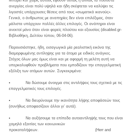
Μπορεί και χωρίς αυτούς εφόσον ούτως ή άλλως τα ποσοστά
ανεργίας είναι πολύ υψηλά και ήδη σκέφτεται να καλύψει τις
λιγοστές υπάρχουσες θέσεις από τους «σωματικά ικανούς».
Γενικά, ο άνθρωπος με αναπηρίες δεν είναι επιλέξιμος, όταν
μάλιστα υπάρχουν πολλές άλλες επιλογές. Οι ανάπηροι είναι
ανεκτοί μόνο όταν είναι φορείς πλούτου και εξουσίας (disabled.gr-
Βιβλιοθήκη, Δελτίου τύπου, 06-04-06).
Παρουσιάστηκε, ήδη, εισαγωγικά μία ρεαλιστική εικόνα της
διαμορφωμένης αντίληψης για τα άτομα με ειδικές ανάγκες.
Στόχος όλων μας όμως είναι και με αφορμή τη μελέτη αυτή να
υπερκαλυφθούν προβλήματα που εμποδίζουν την επαγγελματική
εξέλιξη των ατόμων αυτών. Συγκεκριμένα:
• Να δώσουμε άνοιγμα στις αντιλήψεις τους σχετικά με τις
επαγγελματικές τους επιλογές.
• Να διευρύνουμε την ικανότητα λήψης αποφάσεών τους
(συνήθως αποφασίζουν άλλοι γι’ αυτά).
• Να αυξήσουμε τα επίπεδα αυτοαντίληψής τους που είναι
χαμηλά εξαιτίας των κοινωνικών
προκαταλήψεων. (Herr and