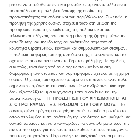
μπορεί να αποδοθεί σε ένα και μοναδικό παράγοντα αλλά είναι
το αποτέλεσμα της αλληλεπίδρασης της ουσίας, της
προσωπικότητας του ατόμου και του περιβάλλοντος. Συνεπώς, η
πρόληψη της χρήσης ουσιών στοχεύει τόσο στη μείωση της
προσφοράς μέσω της νομοθεσίας, της πολιτικής και του
τελωνειακού ελέγχου, όσο και στη μείωση της ζήτησης μέσω της
εκπαίδευσης και της ίδρυσης και ανάπτυξης στην τοπική
κοινότητα θεραπευτικών κέντρων και συμβουλευτικών σταθμών.
Η πολιτεία, οι φορείς τοπικής αυτοδιοίκησης, η οικογένεια και το
σχολείο είναι συνυπεύθυνοι στα θέματα πρόληψης. Το σχολείο,
συνεπώς ,είναι ένας από τους φορείς που μετέχουν στη
διαμόρφωση των στάσεων και συμπεριφορών σχετικά με τη χρήση
ουσιών. Ο χώρος του σχολείου μπορεί να αποτελέσει έναν πολύ
σημαντικό παράγοντα επιρροής των νέων ανθρώπων, ιδιαίτερα
όταν εξασφαλίζεται η συνεργασία με την οικογένεια και την
τοπική κοινότητα.
Η ΠΡΟΣΕΓΓΙΣΗ ΠΟΥ ΧΡΗΣΙΜΟΠΟΙΕΙΤΑΙ
ΣΤΟ ΠΡΟΓΡΑΜΜΑ
« ΣΤΗΡΙΖΟΜΑΙ ΣΤΑ ΠΟΔΙΑ ΜΟΥ».
Το
συγκεκριμένο πρόγραμμα στηρίζεται σε ένα σύνθετο μοντέλο το
οποίο περιλαμβάνει την ανάπτυξη της ικανότητας των μαθητών να
συνειδητοποιούν και να αναγνωρίζουν τα συναισθήματά τους, την
εικόνα που έχουν για τον εαυτό τους καθώς και τους παράγοντες
που τους επηρεάζουν. Παρουσιάζονται διεξοδικά τρόποι με τους