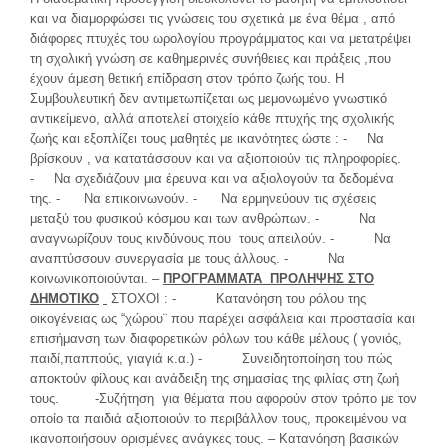
και να διαμορφώσει τις γνώσεις του σχετικά με ένα θέμα , από
διάφορες πτυχές του ωρολογίου προγράμματος και να μετατρέψει
τη σχολική γνώση σε καθημερινές συνήθειες και πράξεις ,που
έχουν άμεση θετική επίδραση στον τρόπο ζωής του. Η
Συμβουλευτική δεν αντιμετωπίζεται ως μεμονωμένο γνωστικό
αντικείμενο, αλλά αποτελεί στοιχείο κάθε πτυχής της σχολικής
ζωής και εξοπλίζει τους μαθητές με ικανότητες ώστε : - Να
βρίσκουν , να κατατάσσουν και να αξιοποιούν τις πληροφορίες.
- Να σχεδιάζουν μια έρευνα και να αξιολογούν τα δεδομένα
της. - Να επικοινωνούν. - Να ερμηνεύουν τις σχέσεις
μεταξύ του φυσικού κόσμου και των ανθρώπων. - Να
αναγνωρίζουν τους κινδύνους που τους απειλούν. - Να
αναπτύσσουν συνεργασία με τους άλλους. - Να
κοινωνικοποιούνται. –
ΠΡΟΓΡΑΜΜΑΤΑ ΠΡΟΛΗΨΗΣ ΣΤΟ
ΔΗΜΟΤΙΚΟ
ΣΤΟΧΟΙ : - Κατανόηση του ρόλου της
οικογένειας ως “χώρου¨ που παρέχει ασφάλεια και προστασία και
επισήμανση των διαφορετικών ρόλων του κάθε μέλους ( γονιός,
παιδί,παππούς, γιαγιά κ.α.) - Συνειδητοποίηση του πώς
αποκτούν φίλους και ανάδειξη της σημασίας της φιλίας στη ζωή
τους. -Συζήτηση για θέματα που αφορούν στον τρόπο με τον
οποίο τα παιδιά αξιοποιούν το περιβάλλον τους, προκειμένου να
ικανοποιήσουν ορισμένες ανάγκες τους. – Κατανόηση βασικών