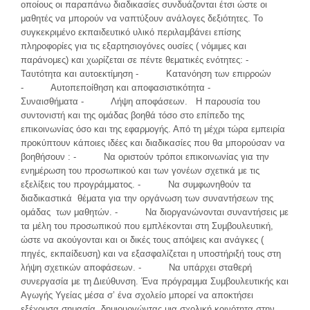
οποίους οι παραπάνω διαδικασίες συνδυάζονται έτσι ώστε οι
μαθητές να μπορούν να ναπτύξουν ανάλογες δεξιότητες. Το
συγκεκριμένο εκπαιδευτικό υλικό περιλαμβάνει επίσης
πληροφορίες για τις εξαρτησιογόνες ουσίες ( νόμιμες και
παράνομες) και χωρίζεται σε πέντε θεματικές ενότητες: -
Ταυτότητα και αυτοεκτίμηση - Κατανόηση των επιρροών
- Αυτοπεποίθηση και αποφασιστικότητα -
Συναισθήματα - Λήψη αποφάσεων. Η παρουσία του
συντονιστή και της ομάδας βοηθά τόσο στο επίπεδο της
επικοινωνίας όσο και της εφαρμογής. Από τη μέχρι τώρα εμπειρία
προκύπτουν κάποιες ιδέες και διαδικασίες που θα μπορούσαν να
βοηθήσουν : - Να οριστούν τρόποι επικοινωνίας για την
ενημέρωση του προσωπικού και των γονέων σχετικά με τις
εξελίξεις του προγράμματος. - Να συμφωνηθούν τα
διαδικαστικά θέματα για την οργάνωση των συναντήσεων της
ομάδας των μαθητών. - Να διοργανώνονται συναντήσεις με
τα μέλη του προσωπικού που εμπλέκονται στη Συμβουλευτική,
ώστε να ακούγονται και οι δικές τους απόψεις και ανάγκες (
πηγές, εκπαίδευση) και να εξασφαλίζεται η υποστήριξή τους στη
λήψη σχετικών αποφάσεων. - Να υπάρχει σταθερή
συνεργασία με τη Διεύθυνση. Ένα πρόγραμμα Συμβουλευτικής και
Αγωγής Υγείας μέσα σ’ ένα σχολείο μπορεί να αποκτήσει
εξέχουσα σημασία, δημιουργώντας μια σχολική κοινότητα στην