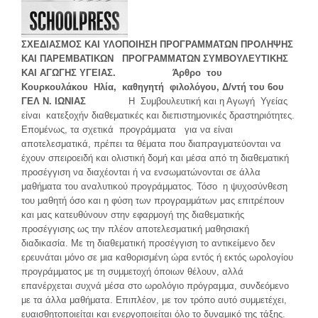
ΣΧΕΔΙΑΣΜΟΣ ΚΑΙ ΥΛΟΠΟΙΗΣΗ ΠΡΟΓΡΑΜΜΑΤΩΝ ΠΡΟΛΗΨΗΣ
ΚΑΙ ΠΑΡΕΜΒΑΤΙΚΩΝ ΠΡΟΓΡΑΜΜΑΤΩΝ ΣΥΜΒΟΥΛΕΥΤΙΚΗΣ
ΚΑΙ ΑΓΩΓΗΣ ΥΓΕΙΑΣ.
Άρθρο του
Κουρκουλάκου Ηλία, καθηγητή φιλολόγου, Δ/ντή του 6
ου
ΓΕΛ Ν. ΙΩΝΙΑΣ
Η Συμβουλευτική και η Αγωγή Υγείας
είναι κατεξοχήν διαθεματικές και διεπιστημονικές δραστηριότητες.
Επομένως, τα σχετικά προγράμματα για να είναι
αποτελεσματικά, πρέπει τα θέματα που διαπραγματεύονται να
έχουν σπειροειδή και ολιστική δομή και μέσα από τη διαθεματική
προσέγγιση να διαχέονται ή να ενσωματώνονται σε άλλα
μαθήματα του αναλυτικού προγράμματος. Τόσο η ψυχοσύνθεση
του μαθητή όσο και η φύση των προγραμμάτων μας επιτρέπουν
και μας κατευθύνουν στην εφαρμογή της διαθεματικής
προσέγγισης ως την πλέον αποτελεσματική μαθησιακή
διαδικασία. Με τη διαθεματική προσέγγιση το αντικείμενο δεν
ερευνάται μόνο σε μια καθορισμένη ώρα εντός ή εκτός ωρολογίου
προγράμματος με τη συμμετοχή όποιων θέλουν, αλλά
επανέρχεται συχνά μέσα στο ωρολόγιο πρόγραμμα, συνδεόμενο
με τα άλλα μαθήματα. Επιπλέον, με τον τρόπο αυτό συμμετέχει,
ευαισθητοποιείται και ενεργοποιείται όλο το δυναμικό της τάξης.