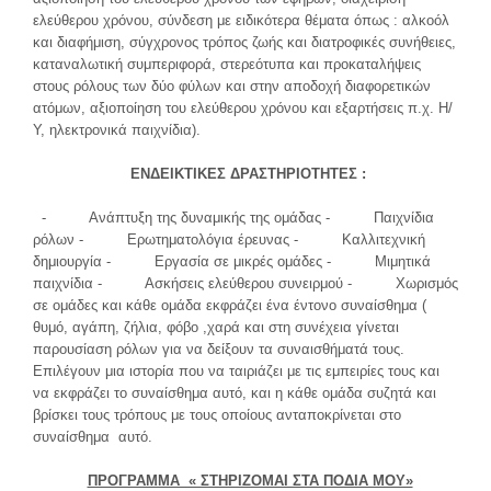
ελεύθερου χρόνου, σύνδεση με ειδικότερα θέματα όπως : αλκοόλ
και διαφήμιση, σύγχρονος τρόπος ζωής και διατροφικές συνήθειες,
καταναλωτική συμπεριφορά, στερεότυπα και προκαταλήψεις
στους ρόλους των δύο φύλων και στην αποδοχή διαφορετικών
ατόμων, αξιοποίηση του ελεύθερου χρόνου και εξαρτήσεις π.χ. Η/
Υ, ηλεκτρονικά παιχνίδια).
ΕΝΔΕΙΚΤΙΚΕΣ ΔΡΑΣΤΗΡΙΟΤΗΤΕΣ :
- Ανάπτυξη της δυναμικής της ομάδας - Παιχνίδια
ρόλων - Ερωτηματολόγια έρευνας - Καλλιτεχνική
δημιουργία - Εργασία σε μικρές ομάδες - Μιμητικά
παιχνίδια - Ασκήσεις ελεύθερου συνειρμού - Χωρισμός
σε ομάδες και κάθε ομάδα εκφράζει ένα έντονο συναίσθημα (
θυμό, αγάπη, ζήλια, φόβο ,χαρά και στη συνέχεια γίνεται
παρουσίαση ρόλων για να δείξουν τα συναισθήματά τους.
Επιλέγουν μια ιστορία που να ταιριάζει με τις εμπειρίες τους και
να εκφράζει το συναίσθημα αυτό, και η κάθε ομάδα συζητά και
βρίσκει τους τρόπους με τους οποίους ανταποκρίνεται στο
συναίσθημα αυτό.
ΠΡΟΓΡΑΜΜΑ « ΣΤΗΡΙΖΟΜΑΙ ΣΤΑ ΠΟΔΙΑ ΜΟΥ»