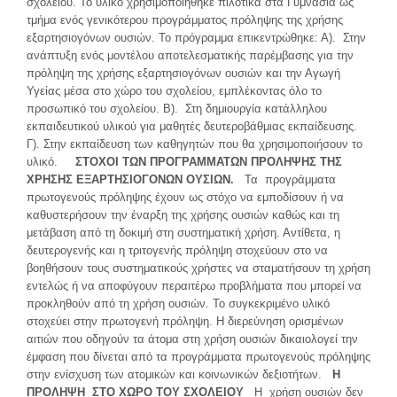
σχολείου. Το υλικό χρησιμοποιήθηκε πιλοτικά στα Γυμνάσια ως
τμήμα ενός γενικότερου προγράμματος πρόληψης της χρήσης
εξαρτησιογόνων ουσιών. Το πρόγραμμα επικεντρώθηκε: Α). Στην
ανάπτυξη ενός μοντέλου αποτελεσματικής παρέμβασης για την
πρόληψη της χρήσης εξαρτησιογόνων ουσιών και την Αγωγή
Υγείας μέσα στο χώρο του σχολείου, εμπλέκοντας όλο το
προσωπικό του σχολείου. Β). Στη δημιουργία κατάλληλου
εκπαιδευτικού υλικού για μαθητές δευτεροβάθμιας εκπαίδευσης.
Γ). Στην εκπαίδευση των καθηγητών που θα χρησιμοποιήσουν το
υλικό.
ΣΤΟΧΟΙ ΤΩΝ ΠΡΟΓΡΑΜΜΑΤΩΝ ΠΡΟΛΗΨΗΣ ΤΗΣ
ΧΡΗΣΗΣ ΕΞΑΡΤΗΣΙΟΓΟΝΩΝ
ΟΥΣΙΩΝ.
Τα προγράμματα
πρωτογενούς πρόληψης έχουν ως στόχο να εμποδίσουν ή να
καθυστερήσουν την έναρξη της χρήσης ουσιών καθώς και τη
μετάβαση από τη δοκιμή στη συστηματική χρήση. Αντίθετα, η
δευτερογενής και η τριτογενής πρόληψη στοχεύουν στο να
βοηθήσουν τους συστηματικούς χρήστες να σταματήσουν τη χρήση
εντελώς ή να αποφύγουν περαιτέρω προβλήματα που μπορεί να
προκληθούν από τη χρήση ουσιών. Το συγκεκριμένο υλικό
στοχεύει στην πρωτογενή πρόληψη. Η διερεύνηση ορισμένων
αιτιών που οδηγούν τα άτομα στη χρήση ουσιών δικαιολογεί την
έμφαση που δίνεται από τα προγράμματα πρωτογενούς πρόληψης
στην ενίσχυση των ατομικών και κοινωνικών δεξιοτήτων.
Η
ΠΡΟΛΗΨΗ ΣΤΟ ΧΩΡΟ ΤΟΥ ΣΧΟΛΕΙΟΥ
Η χρήση ουσιών δεν