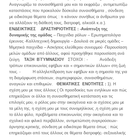
Αναγνωρίζω τα συναισθήματά μου και τα εκφράζω , αντιμετωπίζω
καταστάσεις που προκαλούν δύσκολα συναισθήματα , σύνδεση
με ειδικότερα θέματα όπως : τι κάνουν συνήθως οι άνθρωποι για
να αλλάξουν τη διάθεσή τους, διατροφή, αλκοόλ κ.α.).
ΕΝΔΕΙΚΤΙΚΕΣ ΔΡΑΣΤΗΡΙΟΤΗΤΕΣ :
-Ανάπτυξη της
δυναμικής της ομάδας
– Παιχνίδια ρόλων – Ερωτηματολόγια
έρευνας -Καλλιτεχνική δημιουργία – Δουλειά σε μικρές ομάδες –
Μιμητικά παιχνίδια – Ασκήσεις ελεύθερου συνειρμού -Παρουσίαση
μελών ομάδων από άλλους, αφού προηγήθηκε παρουσίαση ανά
ζεύγη.
ΤΑΞΗ Β΄ΓΥΜΝΑΣΙΟΥ
ΣΤΟΧΟΙ : - Ανάδειξη
τρόπων επικοινωνίας εφήβων και « σημαντικών άλλων» στη ζωή
τους. - Η αλληλεπίδραση των εφήβων και η σημασία της για
τη διαμόρφωση στάσεων, συμπεριφορών, συναισθημάτων,
αναγκών και επιθυμιών.
ΘΕΜΑΤΙΚΕΣ ΕΝΟΤΗΤΕΣ :
1). Η
σχέση μου με τους άλλους ( Οι προσδοκίες των ενηλίκων και πώς
επηρεάζουν οι άλλοι τη συναισθηματική κατάσταση και τις
επιλογές μου, ο ρόλος μου στην οικογένεια και οι σχέσεις μου με
τα μέλη της, η σχέση μου με τους συνομηλίκους ,η σχέση μου με
το άλλο φύλο, προβλήματα επικοινωνίας στην οικογένεια και το
σχολικό και φιλικό περιβάλλον, αντιμετώπιση συγκρούσεων-
άρνησης-κριτικής, σύνδεση με ειδικότερα θέματα όπως : πώς
επηρεάζομαι από τους άλλους σε θέματα διατροφής- σεξουαλικής