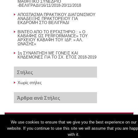
ΜΑΘΗΤΙΚΟ ΣΥΝΕΔΡΙΟ
-ΒΕΛΙΓΡΑΔΙ/16/11/2018-20/11/2018
AΠΟΣΠΑΣΜΑ ΠΡΑΚΤΙΚΟΥ ΔΙΑΓΩΝΙΣΜΟΥ
ΑΝΑΔΕΙΞΗΣ ΠΡΑΚΤΟΡΕΙΟΥ ΓΙΑ
ΕΚΔΡΟΜΗ ΣΤΟ ΒΕΛΙΓΡΑΔΙ
BINTEO AΠΟ ΤΟ ΕΡΓΑΣΤΗΡΙΟ : » Ο
ΚΑΒΑΦΗΣ ΩΣ PERFORMANCE» TOY
AΡΧΕΙΟΥ ΚΑΒΑΦΗ ΤΟΥ ΙΔΡ. » ΑΛ.
ΩΝΑΣΗΣ»
1η ΣΥΝΑΝΤΗΣΗ ΜΕ ΓΟΝΕΙΣ ΚΑΙ
ΚΗΔΕΜΟΝΕΣ ΓΙΑ ΤΟ ΣΧ. ΕΤΟΣ 2018-2019
Στήλες
Χωρίς στήλες
Άρθρα ανά Στήλες
We use cookies to ensure that we give you the best experience on our
© 2026
Οι αδιάβαστοι…
website. If you continue to use this site we will assume that you are hap
with it.