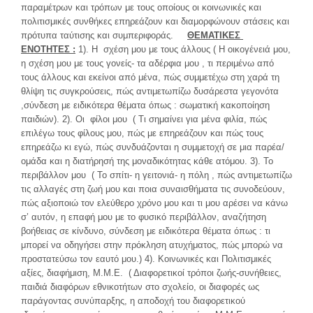
παραμέτρων και τρόπων με τους οποίους οι κοινωνικές και
πολιτισμικές συνθήκες επηρεάζουν και διαμορφώνουν στάσεις και
πρότυπα ταύτισης και συμπεριφοράς.
ΘΕΜΑΤΙΚΕΣ
ΕΝΟΤΗΤΕΣ :
1). Η σχέση μου με τους άλλους ( Η οικογένειά μου,
η σχέση μου με τους γονείς- τα αδέρφια μου , τι περιμένω από
τους άλλους και εκείνοι από μένα, πώς συμμετέχω στη χαρά τη
θλίψη τις συγκρούσεις, πώς αντιμετωπίζω δυσάρεστα γεγονότα
,σύνδεση με ειδικότερα θέματα όπως : σωματική κακοποίηση
παιδιών). 2). Οι φίλοι μου ( Τι σημαίνει για μένα φιλία, πώς
επιλέγω τους φίλους μου, πώς με επηρεάζουν και πώς τους
επηρεάζω κι εγώ, πώς συνδυάζονται η συμμετοχή σε μια παρέα/
ομάδα και η διατήρησή της μοναδικότητας κάθε ατόμου. 3). Το
περιβάλλον μου ( Το σπίτι- η γειτονιά- η πόλη , πώς αντιμετωπίζω
τις αλλαγές στη ζωή μου και ποια συναισθήματα τις συνοδεύουν,
πώς αξιοποιώ τον ελεύθερο χρόνο μου και τι μου αρέσει να κάνω
σ’ αυτόν, η επαφή μου με το φυσικό περιβάλλον, αναζήτηση
βοήθειας σε κίνδυνο, σύνδεση με ειδικότερα θέματα όπως : τι
μπορεί να οδηγήσει στην πρόκληση ατυχήματος, πώς μπορώ να
προστατεύσω τον εαυτό μου.) 4). Κοινωνικές και Πολιτισμικές
αξίες, διαφήμιση, Μ.Μ.Ε. ( Διαφορετικοί τρόποι ζωής-συνήθειες,
παιδιά διαφόρων εθνικοτήτων στο σχολείο, οι διαφορές ως
παράγοντας συνύπαρξης, η αποδοχή του διαφορετικού