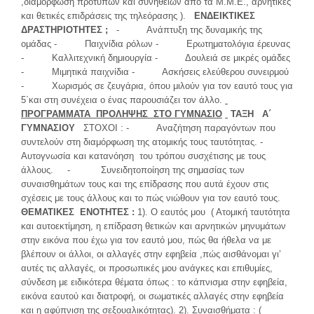
,διαμόρφωση προτύπων και συνηθειών από τα Μ.Μ.Ε., αρνητικές
και θετικές επιδράσεις της τηλεόρασης ).
ΕΝΔΕΙΚΤΙΚΕΣ
ΔΡΑΣΤΗΡΙΟΤΗΤΕΣ ;
- Ανάπτυξη της δυναμικής της
ομάδας - Παιχνίδια ρόλων - Ερωτηματολόγια έρευνας
- Καλλιτεχνική δημιουργία - Δουλειά σε μικρές ομάδες
- Μιμητικά παιχνίδια - Ασκήσεις ελεύθερου συνειρμού
- Χωρισμός σε ζευγάρια, όπου μιλούν για τον εαυτό τους για
5΄και στη συνέχεια ο ένας παρουσιάζει τον άλλο.
ΠΡΟΓΡΑΜΜΑΤΑ ΠΡΟΛΗΨΗΣ ΣΤΟ ΓΥΜΝΑΣΙΟ
ΤΑΞΗ Α΄
ΓΥΜΝΑΣΙΟΥ
ΣΤΟΧΟΙ : - Αναζήτηση παραγόντων που
συντελούν στη διαμόρφωση της ατομικής τους ταυτότητας. -
Αυτογνωσία και κατανόηση του τρόπου συσχέτισης με τους
άλλους. - Συνειδητοποίηση της σημασίας των
συναισθημάτων τους και της επίδρασης που αυτά έχουν στις
σχέσεις με τους άλλους και το πώς νιώθουν για τον εαυτό τους.
ΘΕΜΑΤΙΚΕΣ ΕΝΟΤΗΤΕΣ :
1). Ο εαυτός μου ( Ατομική ταυτότητα
και αυτοεκτίμηση, η επίδραση θετικών και αρνητικών μηνυμάτων
στην εικόνα που έχω για τον εαυτό μου, πώς θα ήθελα να με
βλέπουν οι άλλοι, οι αλλαγές στην εφηβεία ,πώς αισθάνομαι γι’
αυτές τις αλλαγές, οι προσωπικές μου ανάγκες και επιθυμίες,
σύνδεση με ειδικότερα θέματα όπως : το κάπνισμα στην εφηβεία,
εικόνα εαυτού και διατροφή, οι σωματικές αλλαγές στην εφηβεία
και η αφύπνιση της σεξουαλικότητας). 2). Συναισθήματα : (