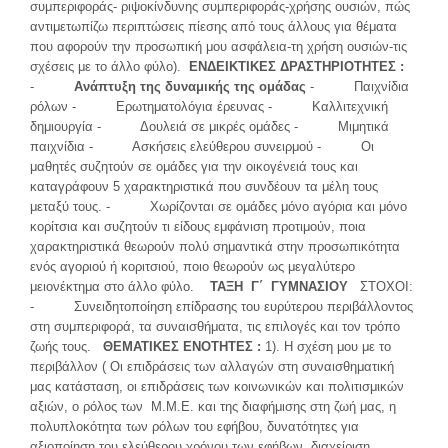
συμπεριφοράς- ριψοκίνδυνης συμπεριφοράς-χρήσης ουσιών, πώς
αντιμετωπίζω περιπτώσεις πίεσης από τους άλλους για θέματα
που αφορούν την προσωπική μου ασφάλεια-τη χρήση ουσιών-τις
σχέσεις με το άλλο φύλο).
ΕΝΔΕΙΚΤΙΚΕΣ ΔΡΑΣΤΗΡΙΟΤΗΤΕΣ :
-
Ανάπτυξη της δυναμικής της ομάδας
- Παιχνίδια
ρόλων - Ερωτηματολόγια έρευνας - Καλλιτεχνική
δημιουργία - Δουλειά σε μικρές ομάδες - Μιμητικά
παιχνίδια - Ασκήσεις ελεύθερου συνειρμού - Οι
μαθητές συζητούν σε ομάδες για την οικογένειά τους και
καταγράφουν 5 χαρακτηριστικά που συνδέουν τα μέλη τους
μεταξύ τους. - Χωρίζονται σε ομάδες μόνο αγόρια και μόνο
κορίτσια και συζητούν τι είδους εμφάνιση προτιμούν, ποια
χαρακτηριστικά θεωρούν πολύ σημαντικά στην προσωπικότητα
ενός αγοριού ή κοριτσιού, ποιο θεωρούν ως μεγαλύτερο
μειονέκτημα στο άλλο φύλο.
ΤΑΞΗ Γ΄ ΓΥΜΝΑΣΙΟΥ
ΣΤΟΧΟΙ:
- Συνειδητοποίηση επίδρασης του ευρύτερου περιβάλλοντος
στη συμπεριφορά, τα συναισθήματα, τις επιλογές και τον τρόπο
ζωής τους.
ΘΕΜΑΤΙΚΕΣ ΕΝΟΤΗΤΕΣ :
1). Η σχέση μου με το
περιβάλλον (
Οι επιδράσεις των αλλαγών στη συναισθηματική
μας κατάσταση, οι επιδράσεις των κοινωνικών και πολιτισμικών
αξιών, ο ρόλος των Μ.Μ.Ε. και της διαφήμισης στη ζωή μας, η
πολυπλοκότητα των ρόλων του εφήβου, δυνατότητες για
αξιοποίηση του ελεύθερου χρόνου των εφήβων, διαχείριση