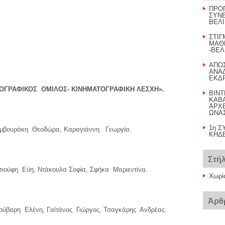
ΠΡΟ
ΣΥΝΕ
ΒΕΛΙ
ΣΤΙΓ
ΜΑΘ
-ΒΕΛ
AΠΟ
ΑΝΑΔ
ΕΚΔΡ
ΤΟΓΡΑΦΙΚΟΣ ΟΜΙΛΟΣ- ΚΙΝΗΜΑΤΟΓΡΑΦΙΚΗ ΛΕΣΧΗ».
BINT
ΚΑΒ
AΡΧΕ
ΩΝΑ
1η Σ
Βαμβουράκη Θεοδώρα, Καραγιάννη Γεωργία.
ΚΗΔΕ
Στή
Τσιούφη Εύη, Ντάκουλα Σοφία, Σφήκα Μαριεντίνα.
Χωρί
Άρθ
Κούβαρη Ελένη, Γαϊτάνος Γιώργος, Τσαγκάρης Ανδρέας.