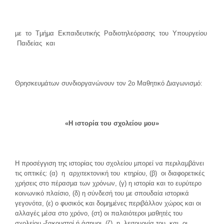
µε το Τµήµα Εκπαιδευτικής Ραδιοτηλεόρασης του Υπουργείου
Παιδείας και
Θρησκευµάτων συνδιοργανώνουν τον 2ο Μαθητικό ∆ιαγωνισµό:
«Η ιστορία του σχολείου µου»
Η προσέγγιση της ιστορίας του σχολείου µπορεί να περιλαµβάνει
τις οπτικές: (α) η αρχιτεκτονική του κτηρίου, (β) οι διαφορετικές
χρήσεις στο πέρασµα των χρόνων, (γ) η ιστορία και το ευρύτερο
κοινωνικό πλαίσιο, (δ) η σύνδεσή του µε σπουδαία ιστορικά
γεγονότα, (ε) ο φυσικός και δοµηµένες περιβάλλον χώρος και οι
αλλαγές µέσα στο χρόνο, (στ) οι παλαιότεροι µαθητές του
σχολείου -ξακουστοί ή άσηµοι, (ζ) η λειτουργία του και οι