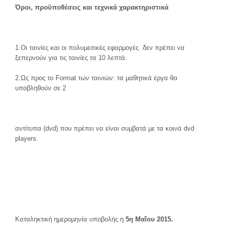
Όρ
οι, προϋποθέσεις και τεχνικά χαρακτηριστικά
1.Οι ταινίες και οι πολυµεσικές εφαρµογές δεν πρέπει να
ξεπερνούν για τις ταινίες τα 10 λεπτά.
2.Ως προς το Format των ταινιών: τα µαθητικά έργα θα
υποβληθούν σε 2
αντίτυπα (dvd) που πρέπει να είναι συµβατά µε τα κοινά dvd
players.
Καταληκτική ηµεροµηνία υποβολής η
5η Μαΐου 2015.