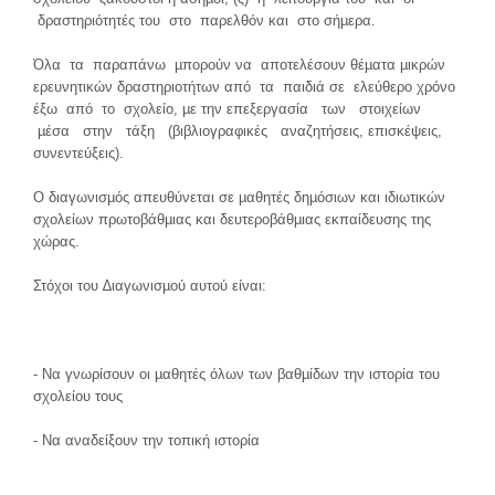
δραστηριότητές του στο παρελθόν και στο σήµερα.
Όλα τα παραπάνω µπορούν να αποτελέσουν θέµατα µικρών
ερευνητικών δραστηριοτήτων από τα παιδιά σε ελεύθερο χρόνο
έξω από το σχολείο, µε την επεξεργασία των στοιχείων
µέσα στην τάξη (βιβλιογραφικές αναζητήσεις, επισκέψεις,
συνεντεύξεις).
Ο διαγωνισµός απευθύνεται σε µαθητές δηµόσιων και ιδιωτικών
σχολείων πρωτοβάθµιας και δευτεροβάθµιας εκπαίδευσης της
χώρας.
Στόχοι του ∆ιαγωνισµού αυτού είναι:
- Να γνωρίσουν οι µαθητές όλων των βαθµίδων την ιστορία του
σχολείου τους
- Να αναδείξουν την τοπική ιστορία