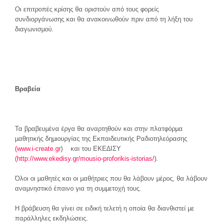
Οι επιτροπές κρίσης θα οριστούν από τους φορείς
συνδιοργάνωσης και θα ανακοινωθούν πριν από τη λήξη του
διαγωνισµού.
Βρα
β
ε
ία
Τα βραβευµένα έργα θα αναρτηθούν και στην πλατφόρµα
µαθητικής δηµιουργίας της Εκπαιδευτικής Ραδιοτηλεόρασης
(www.i-create.gr
) και του ΕΚΕ∆ΙΣΥ
(http://www.ekedisy.gr/mousio-proforikis-istorias/
).
Όλοι οι µαθητές και οι µαθήτριες που θα λάβουν µέρος, θα λάβουν
αναµνηστικό έπαινο για τη συµµετοχή τους.
H βράβευση θα γίνει σε ειδική τελετή η οποία θα διανθιστεί µε
παράλληλες εκδηλώσεις.