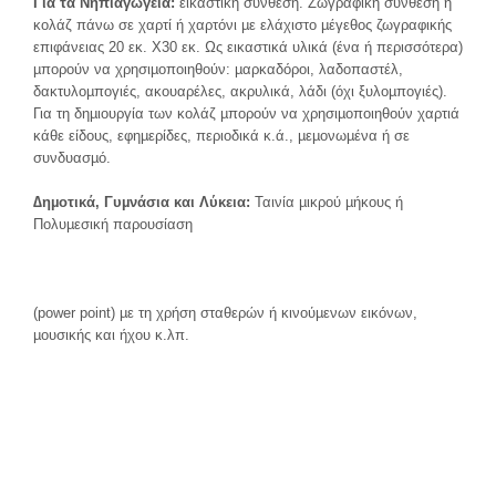
Γ
ια τα Νηπιαγωγεία:
εικαστική σύνθεση. Ζωγραφική σύνθεση ή
κολάζ πάνω σε χαρτί ή χαρτόνι µε ελάχιστο µέγεθος ζωγραφικής
επιφάνειας 20 εκ. Χ30 εκ. Ως εικαστικά υλικά (ένα ή περισσότερα)
µπορούν να χρησιµοποιηθούν: µαρκαδόροι, λαδοπαστέλ,
δακτυλοµπογιές, ακουαρέλες, ακρυλικά, λάδι (όχι ξυλοµπογιές).
Για τη δηµιουργία των κολάζ µπορούν να χρησιµοποιηθούν χαρτιά
κάθε είδους, εφηµερίδες, περιοδικά κ.ά., µεµονωµένα ή σε
συνδυασµό.
∆ηµ
οτικά, Γυµνάσια και Λύκεια:
Ταινία µικρού µήκους ή
Πολυµεσική παρουσίαση
(power point) µε τη χρήση σταθερών ή κινούµενων εικόνων,
µουσικής και ήχου κ.λπ.