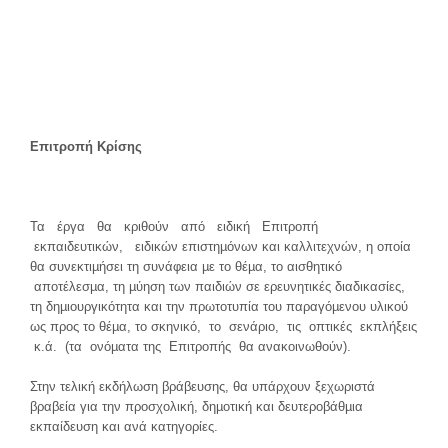
Επ
ιτροπή Κρίσης
Τα έργα θα κριθούν από ειδική Επιτροπή
εκπαιδευτικών, ειδικών επιστηµόνων και καλλιτεχνών, η οποία
θα συνεκτιµήσει τη συνάφεια µε το θέµα, το αισθητικό
αποτέλεσµα, τη µύηση των παιδιών σε ερευνητικές διαδικασίες,
τη δηµιουργικότητα και την πρωτοτυπία του παραγόµενου υλικού
ως προς το θέµα, το σκηνικό, το σενάριο, τις οπτικές εκπλήξεις
κ.ά. (τα ονόµατα της Επιτροπής θα ανακοινωθούν).
Στην τελική εκδήλωση βράβευσης, θα υπάρχουν ξεχωριστά
βραβεία για την προσχολική, δηµοτική και δευτεροβάθµια
εκπαίδευση και ανά κατηγορίες.