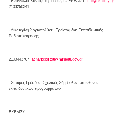
- Ευαγγελία Κανταρτζή, Πρόεδρος ΕΚΕ∆ΙΣΥ,
info@ekedisy.gr
,
2103250341
- Αικατερίνη Χαριοπολίτου, Προϊσταµένη Εκπαιδευτικής
Ραδιοτηλεόρασης,
2103443767,
achariopolitou@minedu.gov.gr
- Σταύρος Γρόσδος, Σχολικός Σύµβουλος, υπεύθυνος
εκπαιδευτικών προγραµµάτων
ΕΚΕ∆ΙΣΥ