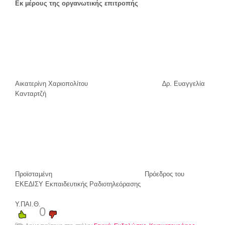
Ε
κ µέρους της οργανωτικής επιτροπής
Αικατερίνη Χαριοπολίτου ∆ρ. Ευαγγελία
Κανταρτζή
Προϊσταµένη Πρόεδρος του
ΕΚΕ∆ΙΣΥ Εκπαιδευτικής Ραδιοτηλεόρασης
Υ.ΠΑΙ.Θ.
0