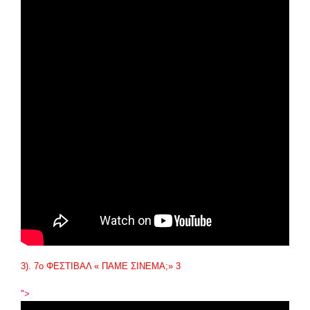
3). 7
ο
ΦΕΣΤΙΒΑΛ « ΠΑΜΕ ΣΙΝΕΜΑ;» 3
">