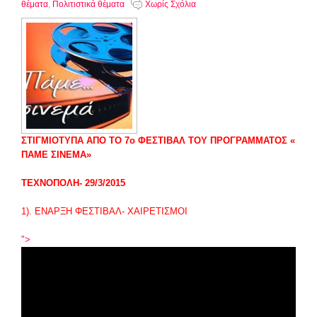
θέματα
,
Πολιτιστικά θέματα
Χωρίς Σχόλια
ΣΤΙΓΜΙΟΤΥΠΑ ΑΠΟ ΤΟ 7
ο
ΦΕΣΤΙΒΑΛ ΤΟΥ ΠΡΟΓΡΑΜΜΑΤΟΣ «
ΠΑΜΕ ΣΙΝΕΜΑ»
ΤΕΧΝΟΠΟΛΗ- 29/3/2015
1). ΕΝΑΡΞΗ ΦΕΣΤΙΒΑΛ- ΧΑΙΡΕΤΙΣΜΟΙ
">