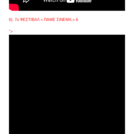
6). 7
ο
ΦΕΣΤΙΒΑΛ « ΠΑΜΕ ΣΙΝΕΜΑ;» 6
">