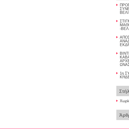
ΠΡΟ
ΣΥΝΕ
ΒΕΛΙ
ΣΤΙΓ
ΜΑΘ
-ΒΕΛ
AΠΟ
ΑΝΑΔ
ΕΚΔΡ
BINT
ΚΑΒ
AΡΧΕ
ΩΝΑ
1η Σ
ΚΗΔΕ
Στή
Χωρί
Άρθ