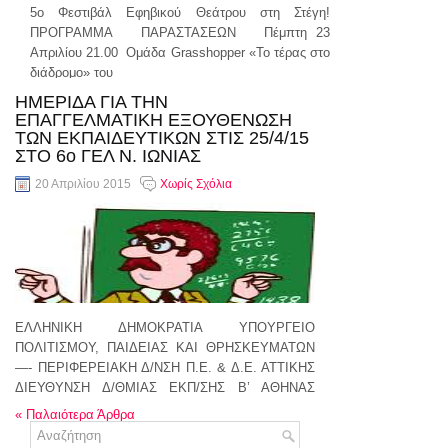
5ο Φεστιβάλ Εφηβικού Θεάτρου στη Στέγη!
ΠΡΟΓΡΑΜΜΑ ΠΑΡΑΣΤΑΣΕΩΝ Πέμπτη 23
Απριλίου 21.00 Ομάδα Grasshopper «Το τέρας στο
διάδρομο» του
ΗΜΕΡΙΔΑ ΓΙΑ ΤΗΝ
συνέχεια..
ΕΠΑΓΓΕΛΜΑΤΙΚΗ ΕΞΟΥΘΕΝΩΣΗ
ΤΩΝ ΕΚΠΑΙΔΕΥΤΙΚΩΝ ΣΤΙΣ 25/4/15
ΣΤΟ 6ο ΓΕΛ Ν. ΙΩΝΙΑΣ
20 Απριλίου 2015
Χωρίς Σχόλια
ΕΛΛΗΝΙΚΗ ΔΗΜΟΚΡΑΤΙΑ ΥΠΟΥΡΓΕΙΟ
ΠΟΛΙΤΙΣΜΟΥ, ΠΑΙΔΕΙΑΣ ΚΑΙ ΘΡΗΣΚΕΥΜΑΤΩΝ
—- ΠΕΡΙΦΕΡΕΙΑΚΗ Δ/ΝΣΗ Π.Ε. & Δ.Ε. ΑΤΤΙΚΗΣ
ΔΙΕΥΘΥΝΣΗ Δ/ΘΜΙΑΣ ΕΚΠ/ΣΗΣ Β’ ΑΘΗΝΑΣ
ΣΥΜΒΟΥΛΕΥΤΙΚΟΣ
«
Παλαιότερα Άρθρα
συνέχεια..