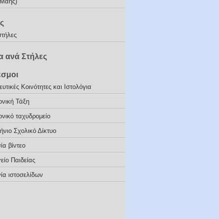
(Μάης)
ς
στήλες
 ανά Στήλες
εσμοι
υτικές Κοινότητες και Ιστολόγια
ονική Τάξη
ονικό ταχυδρομείο
ήνιο Σχολικό Δίκτυο
ία βίντεο
είο Παιδείας
ία ιστοσελίδων