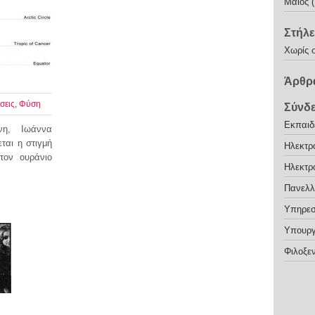
Μάιος 
Στήλε
Χωρίς 
Άρθρα
σεις
,
Φύση
Σύνδ
Εκπαιδε
νη, Ιωάννα
ται η στιγμή
Ηλεκτρ
τον ουράνιο
Ηλεκτρ
Πανελλ
Υπηρεσ
Υπουργ
Φιλοξεν