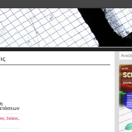
ις
τη
ξετάσεων
εις
,
Σκέψεις
,