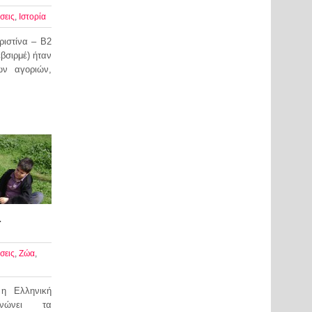
σεις
,
Ιστορία
ιστίνα – Β2
βσιρμέ) ήταν
ων αγοριών,
…
σεις
,
Ζώα
,
η Ελληνική
ανώνει τα