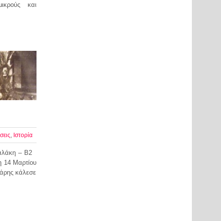
μικρούς και
σεις
,
Ιστορία
Μαλάκη – B2
η 14 Μαρτίου
άρης κάλεσε