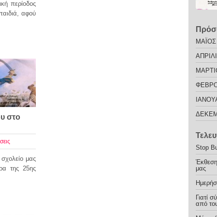
ική περίοδος
παιδιά, αφού
Πρόσ
ΜΑΪΟΣ
ΑΠΡΙΛΙ
ΜΑΡΤΙ
ΦΕΒΡΟ
ΙΑΝΟΥ
ΔΕΚΕΜ
ου στο
Τελευ
σεις
Stop Bu
 σχολείο μας
Έκθεση
έρα της 25ης
μας
Ημερήσ
Γιατί σ
από του