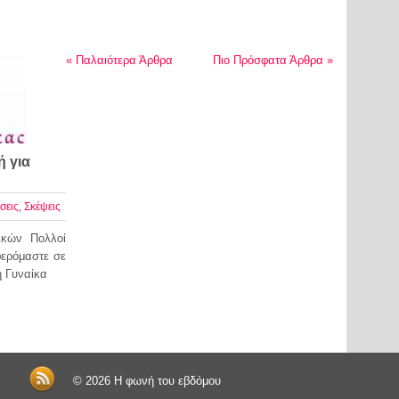
«
Παλαιότερα Άρθρα
Πιο Πρόσφατα Άρθρα
»
 για
σεις
,
Σκέψεις
ικών Πολλοί
φερόμαστε σε
η Γυναίκα
© 2026
Η φωνή του εβδόμου