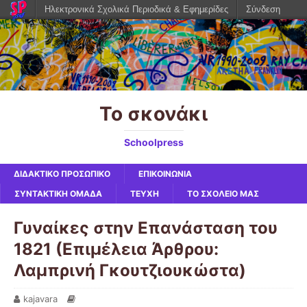
Ηλεκτρονικά Σχολικά Περιοδικά & Εφημερίδες
Σύνδεση
Το σκονάκι
Schoolpress
ΔΙΔΑΚΤΙΚΟ ΠΡΟΣΩΠΙΚΟ
ΕΠΙΚΟΙΝΩΝΙΑ
ΣΥΝΤΑΚΤΙΚΗ ΟΜΑΔΑ
ΤΕΥΧΗ
ΤΟ ΣΧΟΛΕΙΟ ΜΑΣ
Γυναίκες στην Επανάσταση του
1821 (Επιμέλεια Άρθρου:
Λαμπρινή Γκουτζιουκώστα)
kajavara