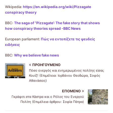
Wikipedia:
https://en.wikipedia.org/wiki/Pizzagate
conspiracy theory
BBC:
The saga of “Pizzagate’: The fake story that shows
how conspiracy theories spread -
BBC News
European parliament:
Πώς να εντοπίζετε τις ψευδείς
ειδήσεις
BBC:
Why we believe fake news
ΠΡΟΗΓΟΎΜΕΝΟ
Πόσο ενεργός και ενημερωμένος πολίτης είσαι;
Κουίζ! (Επιμέλεια: Ιορδάνου Θεοδώρα, Σοφός
Αθανάσιος)
ΕΠΌΜΕΝΟ
Γκράφιτι στα Κάστρα και ο Ρόλος του Ενεργού
Πολίτη (Επιμέλεια άρθρου: Σοφία Πάτρα)