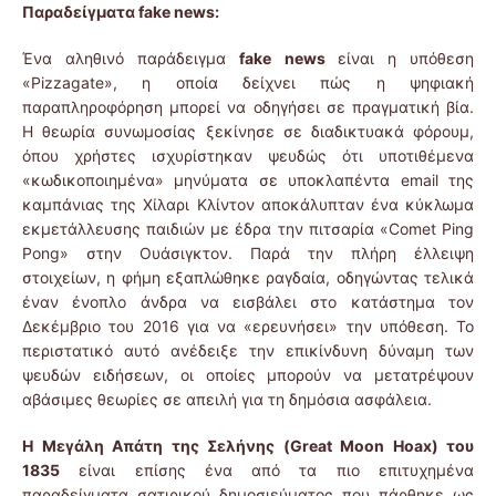
Παραδείγματα
fake
news
:
Ένα αληθινό παράδειγμα
fake
news
είναι η υπόθεση
«Pizzagate», η οποία δείχνει πώς η ψηφιακή
παραπληροφόρηση μπορεί να οδηγήσει σε πραγματική βία.
Η θεωρία συνωμοσίας ξεκίνησε σε διαδικτυακά φόρουμ,
όπου χρήστες ισχυρίστηκαν ψευδώς ότι υποτιθέμενα
«κωδικοποιημένα» μηνύματα σε υποκλαπέντα email της
καμπάνιας της Χίλαρι Κλίντον αποκάλυπταν ένα κύκλωμα
εκμετάλλευσης παιδιών με έδρα την πιτσαρία «Comet Ping
Pong» στην Ουάσιγκτον. Παρά την πλήρη έλλειψη
στοιχείων, η φήμη εξαπλώθηκε ραγδαία, οδηγώντας τελικά
έναν ένοπλο άνδρα να εισβάλει στο κατάστημα τον
Δεκέμβριο του 2016 για να «ερευνήσει» την υπόθεση. Το
περιστατικό αυτό ανέδειξε την επικίνδυνη δύναμη των
ψευδών ειδήσεων, οι οποίες μπορούν να μετατρέψουν
αβάσιμες θεωρίες σε απειλή για τη δημόσια ασφάλεια.
Η Μεγάλη Απάτη της Σελήνης (Great Moon Hoax) του
1835
είναι επίσης ένα από τα πιο επιτυχημένα
παραδείγματα σατιρικού δημοσιεύματος που πάρθηκε ως