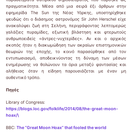
πραγματικότητα. Μέσα από μια σειρά έξι άρθρων στην
εφημερίδα The Sun της Νέας Υόρκης, υποστηρίχθηκε
ψευδώς ότι ο διάσημος αστρονόμος Sir John Herschel είχε
ανακαλύψει ζωή στη Σελήνη, περιγράφοντας λεπτομερώς
γαλάζιες πυραμίδες, εξωτική βλάστηση και φτερωτούς
ανθρωποειδείς «άντρες-νυχτερίδες». Αν και ο αρχικός
σκοπός ήταν η διακωμώδηση των ακραίων επιστημονικών
θεωριών της εποχής, το κοινό παρασύρθηκε από τον
εντυπωσιασμό, αποδεικνύοντας τη δύναμη των μέσων
ενημέρωσης να θολώνουν τα όρια μεταξύ φαντασίας και
αλήθειας όταν η είδηση παρουσιάζεται με έναν μη
αυθεντικό τρόπο.
Πηγές
Library of Congress:
https://blogs.loc.gov/folklife/2014/08/the-great-moon-
hoax/\
BBC:
The “Great Moon Hoax” that fooled the world