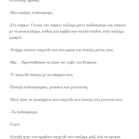
αντίπαλης ομάδας.
-Πού παίζατε ποδόσφαιρο;
-Στο πάρκιν. Γενικά στο πάρκιν παίζαμε μόνο ποδόσφαιρο και σπάνια
με τα φυσοκάλαμα, καθώς και κρύβονταν πολλά παιδιά, όταν παίζαμε
κρυφτό.
-Υπήρχε κάποιο παιχνίδι που σου άρεσε και έπαιζες μόνος σου;
-Μμ… Προσπαθούσα να λύσω τον κύβο του Ρούμπικ.
-Τι παιχνίδι έπαιζες με τα αδέρφια σου;
-Έπαιζα ποδοσφαιράκι, μπάσκετ και μονόπολη.
-Ποιο ήταν το αγαπημένο σου παιχνίδι που έπαιζες στη γειτονιά σου;
- Το ποδόσφαιρο.
-Γιατί;
-Επειδή ήταν ένα ομαδικό παιχνίδι που παίζαμε μαζί όλα τα αγόρια.