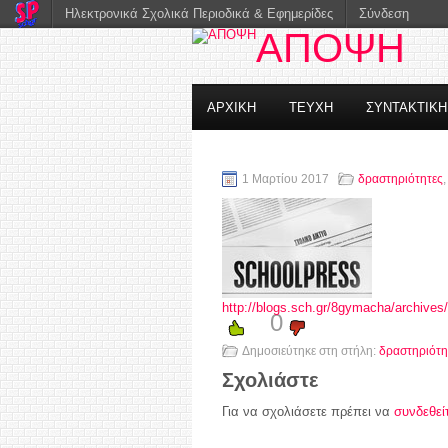
Ηλεκτρονικά Σχολικά Περιοδικά & Εφημερίδες
Σύνδεση
ΑΠΟΨΗ
ΑΡΧΙΚΗ
ΤΕΥΧΗ
ΣΥΝΤΑΚΤΙΚ
1 Μαρτίου 2017
δραστηριότητες
http://blogs.sch.gr/8gymacha/archives
0
Δημοσιεύτηκε στη στήλη:
δραστηριότη
Σχολιάστε
Για να σχολιάσετε πρέπει να
συνδεθεί