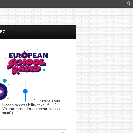
ΤΕΣ
' . /* translators:
Hidden accessibility text. */ __(
'Volume slider for european school
radio' ) . '
'