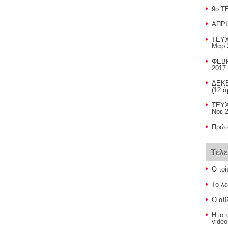
9o T
ΑΠΡΙ
ΤΕΥΧ
Μαρ 
ΦΕΒΡ
2017 
ΔΕΚΕ
(12 ά
ΤΕΥ
Νοε 2
Πρώτ
Τελ
Ο τοί
Το λε
O αθλ
Η ισ
video