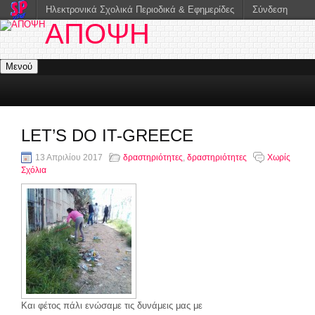
Ηλεκτρονικά Σχολικά Περιοδικά & Εφημερίδες
Σύνδεση
ΑΠΟΨΗ
Μενού
LET’S DO IT-GREECE
13 Απριλίου 2017
δραστηριότητες
,
δραστηριότητες
Χωρίς
Σχόλια
Και φέτος πάλι ενώσαμε τις δυνάμεις μας με