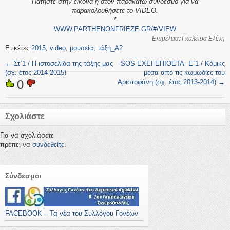
Πατήστε στην εικόνα ή στον παρακάτω σύνδεσμο για να
παρακολουθήσετε το VIDEO.
*
WWW.PARTHENONFRIEZE.GR/#/VIEW
Επιμέλεια: Γκαλέτσα Ελένη
Ετικέτες:
2015
,
video
,
μουσεία
,
τάξη_Α2
←
Στ΄1 / Η ιστοσελίδα της τάξης μας
-SOS ΕΧΕΙ ΕΠΙΘΕΤΑ- Ε΄1 / Κόμικς
(σχ. έτος 2014-2015)
μέσα από τις κωμωδίες του
0
Αριστοφάνη (σχ. έτος 2013-2014)
→
Σχολιάστε
Για να σχολιάσετε
πρέπει να
συνδεθείτε
.
Σύνδεσμοι
FACEBOOK – Τα νέα του Συλλόγου Γονέων