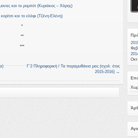
ήμονας και το ρομπότ (Κυριάκος – Χάρης)
 κορίτσι και το ελάφι (Τζένη-Ελένη)
*
Πρ
**
201
***
Φεβ
201
Οκτ
α)
Γ΄2 Πληροφορική / Τα παραμυθάκια μας (σχολ. έτος
2015-2016)
→
Επι
Χωρ
Άρθ
Αγ