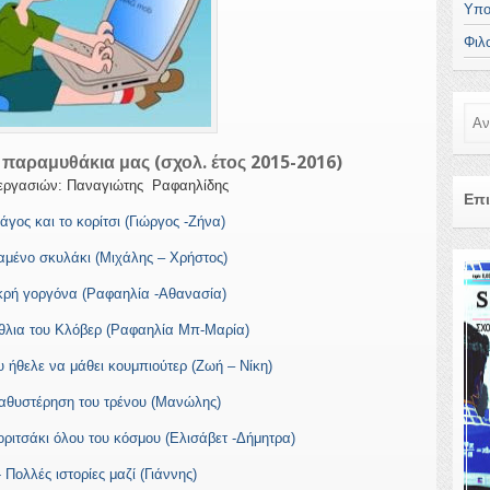
Υπο
Φιλ
Ανα
 παραμυθάκια μας (σχολ. έτος 2015-2016)
 εργασιών: Παναγιώτης Ραφαηλίδης
Επι
μάγος και το κορίτσι (Γιώργος -Ζήνα)
χαμένο σκυλάκι (Μιχάλης – Χρήστος)
ικρή γοργόνα (Ραφαηλία -Αθανασία)
έθλια του Κλόβερ (Ραφαηλία Μπ-Μαρία)
υ ήθελε να μάθει κουμπιούτερ (Ζωή – Νίκη)
καθυστέρηση του τρένου (Μανώλης)
κοριτσάκι όλου του κόσμου (Ελισάβετ -Δήμητρα)
- Πολλές ιστορίες μαζί (Γιάννης)