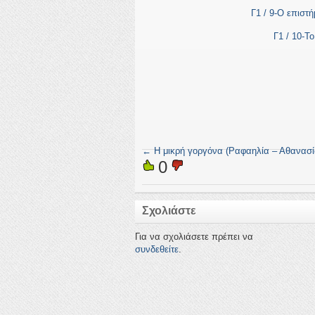
Γ1 / 9-Ο επιστ
Γ1 / 10-Το
←
Η μικρή γοργόνα (Ραφαηλία – Αθανασί
0
Σχολιάστε
Για να σχολιάσετε πρέπει να
συνδεθείτε
.