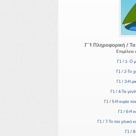
Γ΄1 Πληροφορική / Τα
Επιμέλεια
Γ1 / 1- Ο 
Γ1 / 2-Το 
Γ1 / 3-Η μ
Γ1 / 4-Τα γεν
Γ1 / 5-Η κυρία πο
Γ1 / 6-Η 
Γ1 / 7-Το πιο γλυκό 
Γ1 / 8