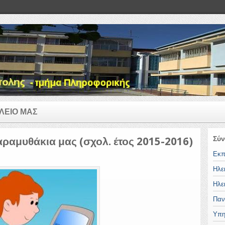
ΛΕΙΟ ΜΑΣ
Σύν
ραμυθάκια μας (σχολ. έτος 2015-2016)
Εκπ
Ηλε
Ηλε
Παν
Υπη