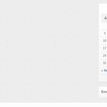
3
10
17
24
31
« Φ
Επι