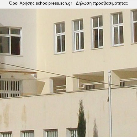
Όροι Χρήσης schoolpress.sch.gr
|
Δήλωση προσβασιμότητας