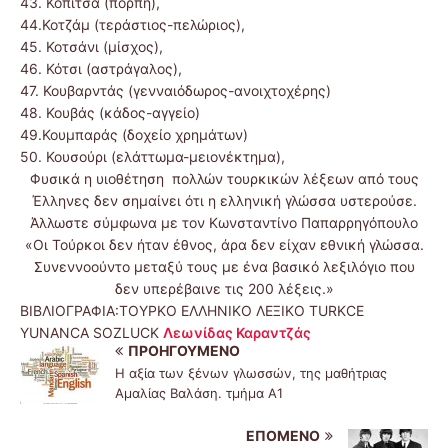
43. Κόπιτσα (πόρπη),
44.Κοτζάμ (τεράστιος-πελώριος),
45. Κοτσάνι (μίσχος),
46. Κότσι (αστράγαλος),
47. Κουβαρντάς (γενναιόδωρος-ανοιχτοχέρης)
48. Κουβάς (κάδος-αγγείο)
49.Κουμπαράς (δοχείο χρημάτων)
50. Κουσούρι (ελάττωμα-μειονέκτημα),
Φυσικά η υιοθέτηση πολλών τουρκικών λέξεων από τους
Έλληνες δεν σημαίνει ότι η ελληνική γλώσσα υστερούσε.
Άλλωστε σύμφωνα με τον Κωνσταντίνο Παπαρρηγόπουλο
«Οι Τούρκοι δεν ήταν έθνος, άρα δεν είχαν εθνική γλώσσα.
Συνεννοούντο μεταξύ τους με ένα βασικό λεξιλόγιο που
δεν υπερέβαινε τις 200 λέξεις.»
ΒΙΒΛΙΟΓΡΑΦΙΑ:ΤΟΥΡΚΟ ΕΛΛΗΝΙΚΟ ΛΕΞΙΚΟ TURKCE
YUNANCA SOZLUCK
Λεωνίδας Καραντζάς
ΠΡΟΗΓΟΎΜΕΝΟ
Η αξία των ξένων γλωσσών, της μαθήτριας
Αμαλίας Βαλάση. τμήμα Α1
ΕΠΌΜΕΝΟ