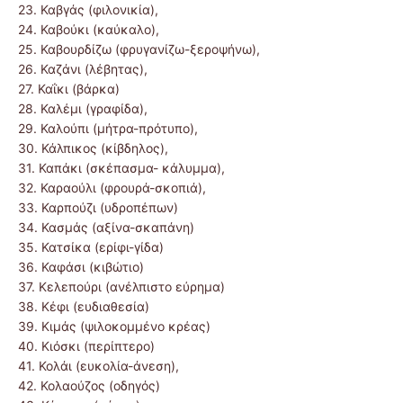
23. Καβγάς (φιλονικία),
24. Καβούκι (καύκαλο),
25. Καβουρδίζω (φρυγανίζω-ξεροψήνω),
26. Καζάνι (λέβητας),
27. Καΐκι (βάρκα)
28. Καλέμι (γραφίδα),
29. Καλούπι (μήτρα-πρότυπο),
30. Κάλπικος (κίβδηλος),
31. Καπάκι (σκέπασμα- κάλυμμα),
32. Καραούλι (φρουρά-σκοπιά),
33. Καρπούζι (υδροπέπων)
34. Κασμάς (αξίνα-σκαπάνη)
35. Κατσίκα (ερίφι-γίδα)
36. Καφάσι (κιβώτιο)
37. Κελεπούρι (ανέλπιστο εύρημα)
38. Κέφι (ευδιαθεσία)
39. Κιμάς (ψιλοκομμένο κρέας)
40. Κιόσκι (περίπτερο)
41. Κολάι (ευκολία-άνεση),
42. Κολαούζος (οδηγός)