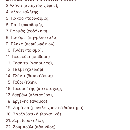
3.Αλάνα (ανοιχτός χώρος),
4. Αλάνι (αλήτης)
5. Γιακάς (περιλαίμιο),
6. Γιαπί (οικοδομή),
7. Γιαρμάς (ροδάκινο),
8. Γιαούρτι (πηγμένο γάλα)
9. Γιλέκο (περιθωράκιον)
10. Γινάτι (πείσμα),
11. Γιουρούσι (επίθεση)
12. Γκάιντα (άσκαυλος),
13. Γκέμι (χαλινάρι)
14. Γλέντι (διασκέδαση)
15. Γούρι (τύχη),
16. Γρουσούζης (κακότυχος),
17. Δερβένι (κλεισούρα),
18. Εργένης (άγαμος),
19. Ζαμάνια (μεγάλο χρονικό διάστημα),
20. Ζαρζαβατικά (λαχανικά),
21. Ζόρι (δυσκολία),
22. Ζουμπούλι (υάκινθος),