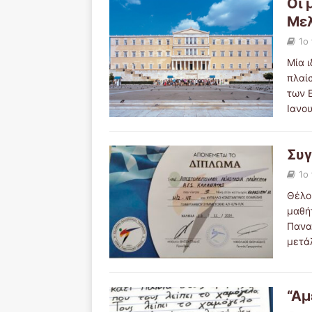
Οι 
Μελ
1ο
Μία ι
πλαί
των Ε
Ιανο
Συγ
1ο
Θέλο
μαθή
Πανα
μετά
“Αμ