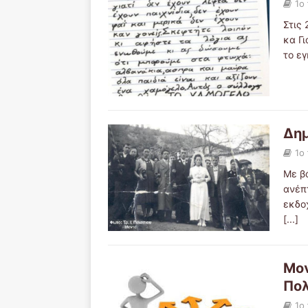
1ο
Στις
κα Γ
το ε
Δημ
1ο
Με β
ανέπ
εκδο
[...]
Μο
Πολ
1ο