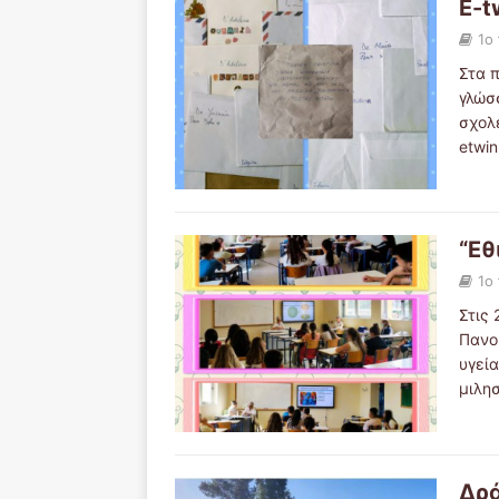
E-t
1ο
Στα 
γλώσσ
σχολ
etwi
“Εθ
1ο
Στις
Πανο
υγεία
μιλη
Δρά