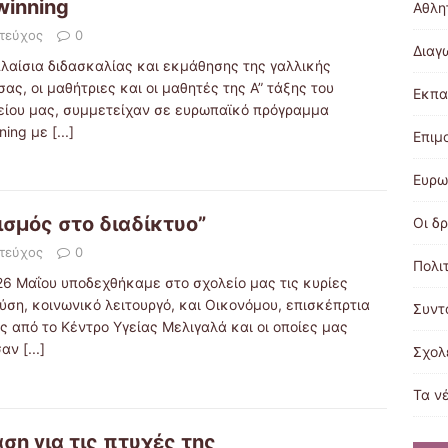
winning
Αθλη
 τεύχος
0
Διαγ
πλαίσια διδασκαλίας και εκμάθησης της γαλλικής
ας, οι μαθήτριες και οι μαθητές της Α” τάξης του
Εκπα
είου μας, συμμετείχαν σε ευρωπαϊκό πρόγραμμα
nning με
[...]
Επιμ
Ευρω
ισμός στο διαδίκτυο”
Οι δ
 τεύχος
0
Πολι
 26 Μαΐου υποδεχθήκαμε στο σχολείο μας τις κυρίες
ύση, κοινωνικό λειτουργό, και Οικονόμου, επισκέπρτια
Συντ
ς από το Κέντρο Υγείας Μελιγαλά και οι οποίες μας
σαν
[...]
Σχολ
Τα ν
ση για τις πτυχές της