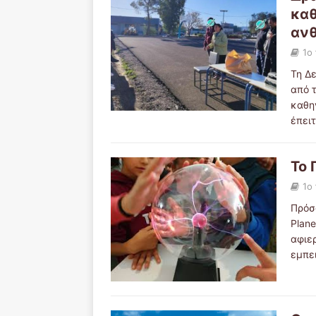
καθ
αν
1ο
Τη Δ
από 
καθη
έπει
Το 
1ο
Πρόσ
Plane
αφιε
εμπε