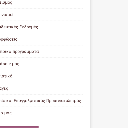
τισμός
ωνισμοί
ιδευτικές Εκδρομές
ορφώσεις
παϊκά προγράμματα
ράσεις μας
τιστικά
αγές
είο και Επαγγελματικός Προσανατολισμός
έα μας