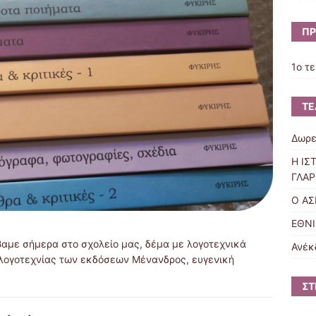
ΠΡ
1ο τ
ΤΕ
Δωρε
Η ΙΣ
ΓΛΑΡ
Ο Α
ΕΘΝΙ
αμε σήμερα στο σχολείο μας, δέμα με λογοτεχνικά
Ανέκ
ς λογοτεχνίας των εκδόσεων Μένανδρος, ευγενική
ΣΤ