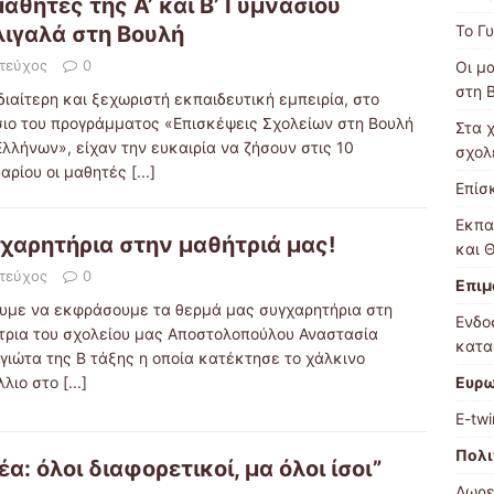
μαθητές της Α’ και Β’ Γυμνασίου
Το Γ
ιγαλά στη Βουλή
 τεύχος
0
Οι μ
στη 
διαίτερη και ξεχωριστή εκπαιδευτική εμπειρία, στο
σιο του προγράμματος «Επισκέψεις Σχολείων στη Βουλή
Στα χ
λλήνων», είχαν την ευκαιρία να ζήσουν στις 10
σχολ
υαρίου οι μαθητές
[...]
Επίσ
Εκπα
χαρητήρια στην μαθήτριά μας!
και 
 τεύχος
0
Επιμ
υμε να εκφράσουμε τα θερμά μας συγχαρητήρια στη
Ενδο
τρια του σχολείου μας Αποστολοπούλου Αναστασία
κατα
γιώτα της Β τάξης η οποία κατέκτησε το χάλκινο
Ευρω
λλιο στο
[...]
E-twi
Πολι
έα: όλοι διαφορετικοί, μα όλοι ίσοι”
Δωρε