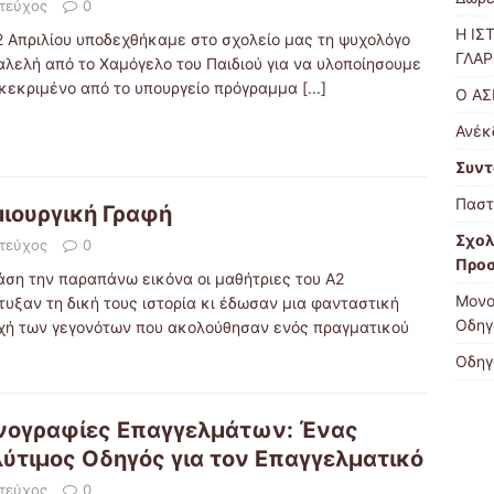
 τεύχος
0
Η ΙΣ
 2 Απριλίου υποδεχθήκαμε στο σχολείο μας τη ψυχολόγο
ΓΛΑΡ
ιαλελή από το Χαμόγελο του Παιδιού για να υλοποίησουμε
γκεκριμένο από το υπουργείο πρόγραμμα
[...]
Ο Α
Ανέκ
Συντ
Παστ
ιουργική Γραφή
Σχολ
 τεύχος
0
Προσ
άση την παραπάνω εικόνα οι μαθήτριες του Α2
Μονο
τυξαν τη δική τους ιστορία κι έδωσαν μια φανταστική
Οδηγ
χή των γεγονότων που ακολούθησαν ενός πραγματικού
Οδηγ
νογραφίες Επαγγελμάτων: Ένας
ύτιμος Οδηγός για τον Επαγγελματικό
 τεύχος
0