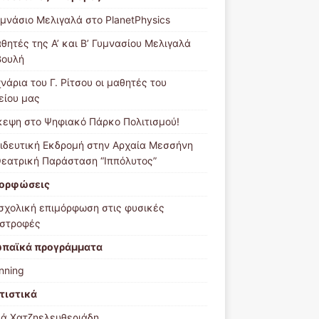
υμνάσιο Μελιγαλά στο PlanetPhysics
αθητές της Α’ και Β’ Γυμνασίου Μελιγαλά
Βουλή
νάρια του Γ. Ρίτσου οι μαθητές του
είου μας
κεψη στο Ψηφιακό Πάρκο Πολιτισμού!
ιδευτική Εκδρομή στην Αρχαία Μεσσήνη
Θεατρική Παράσταση “Ιππόλυτος”
ορφώσεις
σχολική επιμόρφωση στις φυσικές
στροφές
παϊκά προγράμματα
nning
τιστικά
ά Χατζηελευθεριάδη