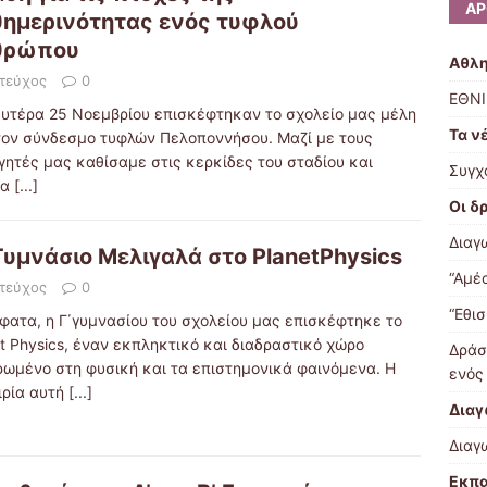
ΆΡ
ημερινότητας ενός τυφλού
θρώπου
Αθλη
 τεύχος
0
ΕΘΝΙ
ευτέρα 25 Νοεμβρίου επισκέφτηκαν το σχολείο μας μέλη
Τα ν
τον σύνδεσμο τυφλών Πελοποννήσου. Μαζί με τους
γητές μας καθίσαμε στις κερκίδες του σταδίου και
Συγχ
τα
[...]
Οι δ
Διαγ
Γυμνάσιο Μελιγαλά στο PlanetPhysics
“Αμέα
 τεύχος
0
“Εθισ
φατα, η Γ΄γυμνασίου του σχολείου μας επισκέφτηκε το
t Physics, έναν εκπληκτικό και διαδραστικό χώρο
Δράσ
ρωμένο στη φυσική και τα επιστημονικά φαινόμενα. Η
ενός
ιρία αυτή
[...]
Διαγ
Διαγ
Εκπα