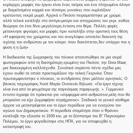
κυρίαρχες μορφές του έργου είναι ένας ταύρος και ένα πληγωμένο άλογο
με διαμελισμένα κορμιά και τέσσερις γυναίκες που ουρλιάζουν
κρατώντας νεκρά μωρά. Αρχικά ο Πικάσο πειραματίστηκε με χρώμα,
αλλά τελικά κατέληξε στο άσπρο-μαύρο και αποχρώσεις του γκρι, καθώς
θεώρησε ότι έτσι δίνει μεγαλύτερη ένταση στο θέμα. Πολλές φορές
μετακίνησε φιγούρες και μορφές πριν καταλήξει στην οριστική τους θέση.
«Η αφαίρεση του χρώματος και του αναγλύφου αποτελεί διακοπή της
σχέσης του ανθρώπου με τον κόσμο: όταν διακόπτεται,δεν υπάρχει πια η
φύση ή η ζωή»
Η διαδικασία της ζωγραφικής του πίνακα αποτυπώθηκε σε μια σειρά
φωτογραφιών από τη διασημότερη ερωμένη του Πικάσο, την Dora Maar,
μια διακεκριμένη καλλιτέχνιδα. Συνολικά σαράντα πέντε σχέδια μας
έχουν σωθεί τα οποία προετοιμάζουν την
τελική
Γκερνίκα
. Όταν
πρωτοεμφανίστηκε ο πίνακας, οι αντιδράσεις ήταν μάλλον αρνητικές. Ο
βάσκος τοιχογράφος Χοσέ Μαρία Ουτσενάι δήλωσε: «
Για έργο τέχνης
είναι ένα από τα φτωχότερα της παγκόσμιας παραγωγής.
». Γερμανικό
έντυπο έγραψε ότι πρόκειται για «
σύμφυρμα από ανθρώπινα μέλη που θα
μπορούσε να είχε ζωγραφήσει τετράχρονος
». Σταδιακά το γενικό αίσθημα
άρχισε να μεταστρέφεται και το έργο περιόδευε για να ενισχύσει τον
αγώνα των Δημοκρατικών. Η περιοδεία σταμάτησε όταν ο Φράνκο
κατέλαβε την εξουσία το 1939 και, με το ξέσπασμα του Β” Παγκοσμίου
Πολέμου, το έργο φυγαδεύτηκε στις ΗΠΑ, για να αποφευχθεί η
καταστροφή του.