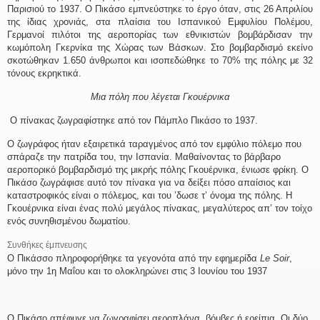
Παρισιού το 1937. Ο Πικάσο εμπνεύστηκε το έργο όταν, στις 26 Απριλίου
της ίδιας χρονιάς, στα πλαίσια του Ισπανικού Εμφυλίου Πολέμου,
Γερμανοί πιλότοι της αεροπορίας των εθνικιστών βομβάρδισαν την
κωμόπολη Γκερνίκα της Χώρας των Βάσκων. Στο βομβαρδισμό εκείνο
σκοτώθηκαν 1.650 άνθρωποι και ισοπεδώθηκε το 70% της πόλης με 32
τόνους εκρηκτικά.
Μια πόλη που λέγεται Γκουέρνικα
Ο πίνακας ζωγραφίστηκε από τον Πάμπλο Πικάσο το 1937.
Ο ζωγράφος ήταν εξαιρετικά ταραγμένος από τον εμφύλιο πόλεμο που
σπάραζε την πατρίδα του, την Ισπανία. Μαθαίνοντας το βάρβαρο
αεροπορικό βομβαρδισμό της μικρής πόλης Γκουέρνικα, ένιωσε φρίκη. Ο
Πικάσο ζωγράφισε αυτό τον πίνακα για να δείξει πόσο απαίσιος και
καταστροφικός είναι ο πόλεμος, και του ’δωσε τ’ όνομα της πόλης. Η
Γκουέρνικα είναι ένας πολύ μεγάλος πίνακας, μεγαλύτερος απ’ τον τοίχο
ενός συνηθισμένου δωματίου.
Συνθήκες έμπνευσης
Ο Πικάσσο πληροφορήθηκε τα γεγονότα από την εφημερίδα
Le Soir
,
μόνο την 1η Μαΐου και το ολοκληρώνει στις 3 Ιουνίου του 1937
Ο Πικάσο απέφυγε να ζωγραφίσει αεροπλάνα, βόμβες ή ερείπια. Οι δύο