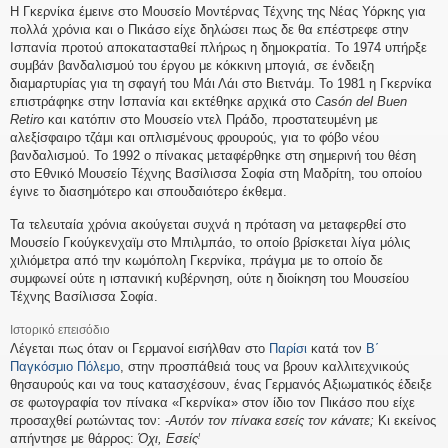
Η Γκερνίκα έμεινε στο Μουσείο Μοντέρνας Τέχνης της Νέας Υόρκης για
πολλά χρόνια και ο Πικάσο είχε δηλώσει πως δε θα επέστρεφε στην
Ισπανία προτού αποκατασταθεί πλήρως η δημοκρατία. Το 1974 υπήρξε
συμβάν βανδαλισμού του έργου με κόκκινη μπογιά, σε ένδειξη
διαμαρτυρίας για τη σφαγή του Μάι Λάι στο Βιετνάμ. Το 1981 η Γκερνίκα
επιστράφηκε στην Ισπανία και εκτέθηκε αρχικά στο
Casón del Buen
Retiro
και κατόπιν στο Μουσείο ντελ Πράδο, προστατευμένη με
αλεξίσφαιρο τζάμι και οπλισμένους φρουρούς, για το φόβο νέου
βανδαλισμού. Το 1992 ο πίνακας μεταφέρθηκε στη σημερινή του θέση
στο Εθνικό Μουσείο Τέχνης Βασίλισσα Σοφία στη Μαδρίτη, του οποίου
έγινε το διασημότερο και σπουδαιότερο έκθεμα.
Τα τελευταία χρόνια ακούγεται συχνά η πρόταση να μεταφερθεί στο
Μουσείο Γκούγκενχαϊμ στο Μπιλμπάο, το οποίο βρίσκεται λίγα μόλις
χιλιόμετρα από την κωμόπολη Γκερνίκα, πράγμα με το οποίο δε
συμφωνεί ούτε η ισπανική κυβέρνηση, ούτε η διοίκηση του Μουσείου
Τέχνης Βασίλισσα Σοφία.
Ιστορικό επεισόδιο
Λέγεται πως όταν οι Γερμανοί εισήλθαν στο
Παρίσι
κατά τον
Β΄
Παγκόσμιο Πόλεμο
, στην προσπάθειά τους να βρουν καλλιτεχνικούς
θησαυρούς και να τους κατασχέσουν, ένας Γερμανός Αξιωματικός έδειξε
σε φωτογραφία τον πίνακα «Γκερνίκα» στον ίδιο τον Πικάσο που είχε
προσαχθεί ρωτώντας τον: -
Αυτόν τον πίνακα εσείς τον κάνατε;
Κι εκείνος
απήντησε με θάρρος:
Όχι, Εσείς
!