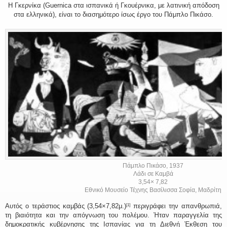
Η Γκερνίκα (Guernica στα ισπανικά ή Γκουέρνικα, με λατινική απόδοση
στα ελληνικά), είναι το διασημότερο ίσως έργο του Πάμπλο Πικάσο.
Πάμπλο Πικάσο, 1937
Λάδι σε Καμβά
3,54× 7,82
Εθνικό Μουσείο Τέχνης Βασίλισσα Σοφία, Μαδρίτη
Αυτός ο τεράστιος καμβάς (3,54×7,82μ.)
περιγράφει την απανθρωπιά,
[1]
τη βιαιότητα και την απόγνωση του πολέμου. Ήταν παραγγελία της
δημοκρατικής κυβέρνησης της Ισπανίας για τη Διεθνή Έκθεση του