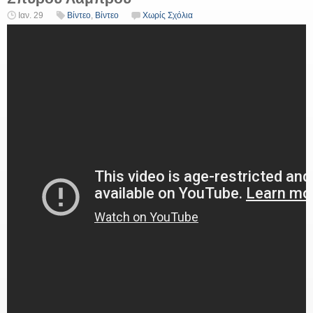
Ιαν. 29
Βίντεο
,
Βίντεο
Χωρίς Σχόλια