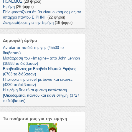
ΠΟΛΕΜΟΣ
(28 ψήφοι)
Ειρήνη
(26 ψήφοι)
Πώς φαντάζομαι ότι θα είναι ο κόσμος μας αν
υπάρχει παντού ΕΙΡΗΝΗ
(22 ψήφοι)
Ζωγραφίζουμε για την Ειρήνη
(18 ψήφοι)
Δημοφιλή άρθρα
Αν όλα τα παιδιά της γης (45500 το
διάβασαν)
Μετάφραση του «Imagine» από John Lennon
(18998 το διάβασαν)
Βραβευθέντες με Βραβείο Νόμπελ Ειρήνης
(6763 το διάβασαν)
Η ιστορία της unicef με λόγια και εικόνες
(4330 το διάβασαν)
Η ειρήνη δεν είναι φυσική κατάσταση
[Οικοδομείται παντού και κάθε στιγμή] (3727
το διάβασαν)
Τα ποιήματά μας για την ειρήνη