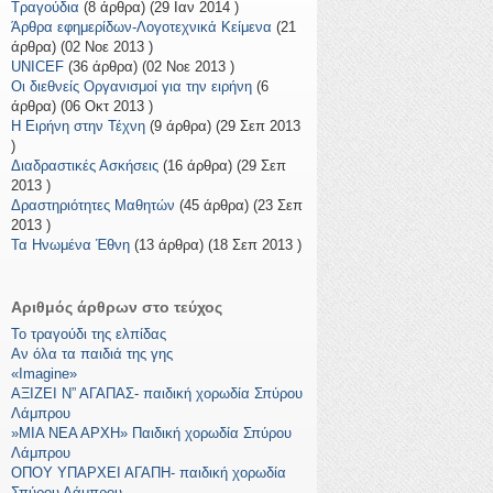
Τραγούδια
(8 άρθρα) (29 Ιαν 2014 )
Άρθρα εφημερίδων-Λογοτεχνικά Κείμενα
(21
άρθρα) (02 Νοε 2013 )
UNICEF
(36 άρθρα) (02 Νοε 2013 )
Οι διεθνείς Οργανισμοί για την ειρήνη
(6
άρθρα) (06 Οκτ 2013 )
Η Ειρήνη στην Τέχνη
(9 άρθρα) (29 Σεπ 2013
)
Διαδραστικές Ασκήσεις
(16 άρθρα) (29 Σεπ
2013 )
Δραστηριότητες Μαθητών
(45 άρθρα) (23 Σεπ
2013 )
Τα Ηνωμένα Έθνη
(13 άρθρα) (18 Σεπ 2013 )
Αριθμός άρθρων στο τεύχος
Το τραγούδι της ελπίδας
Αν όλα τα παιδιά της γης
«Imagine»
ΑΞΙΖΕΙ Ν” ΑΓΑΠΑΣ- παιδική χορωδία Σπύρου
Λάμπρου
»ΜΙΑ ΝΕΑ ΑΡΧΗ» Παιδική χορωδία Σπύρου
Λάμπρου
ΟΠΟΥ ΥΠΑΡΧΕΙ ΑΓΑΠΗ- παιδική χορωδία
Σπύρου Λάμπρου