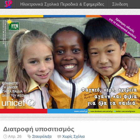
Ηλεκτρονικά Σχολικά Περιοδικά & Εφημερίδες
Σύνδεση
Διατροφή υποσιτισμός
Απρ. 26
Σταυρόλεξα
Χωρίς Σχόλια