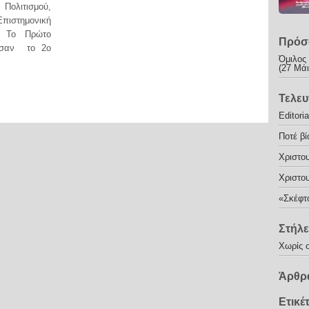
Πολιτισμού,
πιστημονική
, Το Πρώτο
Πρόσ
ωσαν το 2ο
Όμιλος
(27 Μάι
Τελευ
Editoria
Ποτέ βί
Χριστου
Χριστου
«Σκέφτ
Στήλε
Χωρίς 
Άρθρα
Ετικέ