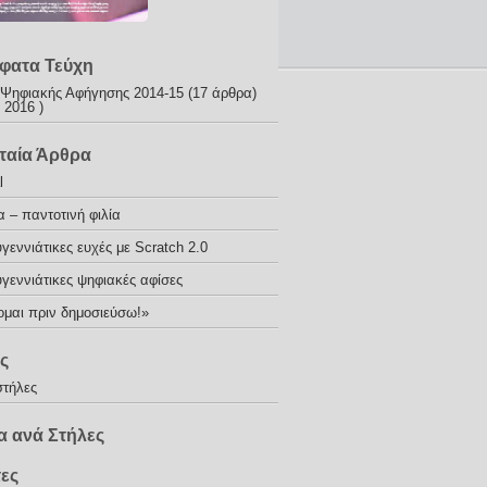
φατα Τεύχη
 Ψηφιακής Αφήγησης 2014-15
(17 άρθρα)
 2016 )
ταία Άρθρα
l
α – παντοτινή φιλία
γεννιάτικες ευχές με Scratch 2.0
γεννιάτικες ψηφιακές αφίσες
ομαι πριν δημοσιεύσω!»
ς
στήλες
 ανά Στήλες
τες