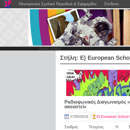
Ηλεκτρονικά Σχολικά Περιοδικά & Εφημερίδες
Σύνδεση
Χωρίς στήλες
Στήλη:
Ε) European Scho
Ραδιοφωνικός Διαγωνισμός 
ακουστεί»
27/05/2016
Ε) European School
Σταθμός Τέταρτος: Η Εκπα