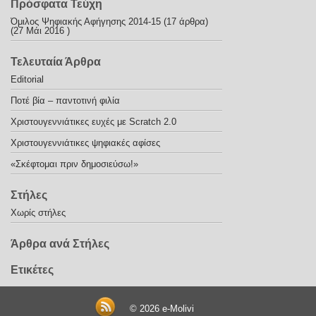
Πρόσφατα Τεύχη
Όμιλος Ψηφιακής Αφήγησης 2014-15
(17 άρθρα)
(27 Μάι 2016 )
Τελευταία Άρθρα
Editorial
Ποτέ βία – παντοτινή φιλία
Χριστουγεννιάτικες ευχές με Scratch 2.0
Χριστουγεννιάτικες ψηφιακές αφίσες
«Σκέφτομαι πριν δημοσιεύσω!»
Στήλες
Χωρίς στήλες
Άρθρα ανά Στήλες
Ετικέτες
© 2026
e-Molivi