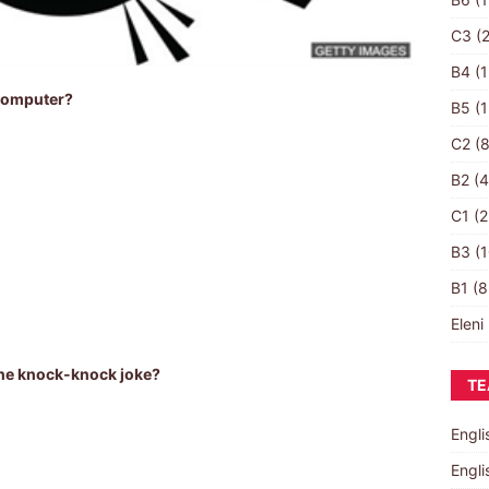
C3
(2
B4
(1
 computer?
B5
(1
C2
(8
B2
(4
C1
(2
Β3
(1
B1
(8
Eleni 
the knock-knock joke?
ΤΕ
Engli
Engli