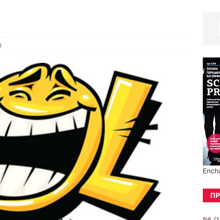
0
Ench
ΠΡ
B6
(1