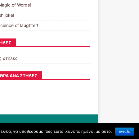
Magic of Words!
sh joke!
cience of laughter!
ΉΛΕΣ
ς στήλες
ΘΡΑ ΑΝΆ ΣΤΉΛΕΣ
σελίδα, θα υποθέσουμε πως είστε ικανοποιημένοι με αυτό.
Εντάξει