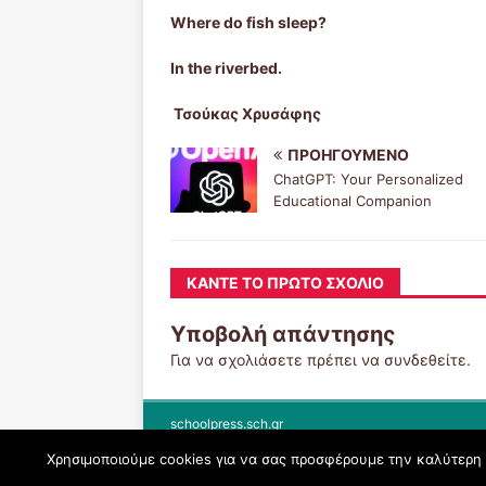
Where do fish sleep?
In the riverbed.
Τσούκας Χρυσάφης
ΠΡΟΗΓΟΎΜΕΝΟ
ChatGPT: Your Personalized
Educational Companion
ΚΆΝΤΕ ΤΟ ΠΡΏΤΟ ΣΧΌΛΙΟ
Υποβολή απάντησης
Για να σχολιάσετε πρέπει να
συνδεθείτε
.
schoolpress.sch.gr
Χρησιμοποιούμε cookies για να σας προσφέρουμε την καλύτερη δ