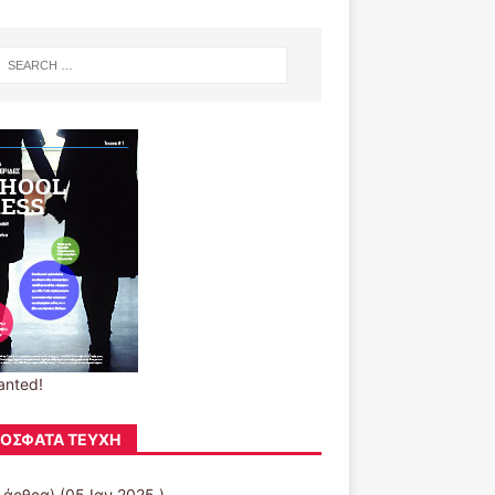
anted!
ΌΣΦΑΤΑ ΤΕΎΧΗ
 άρθρα) (05 Ιαν 2025 )