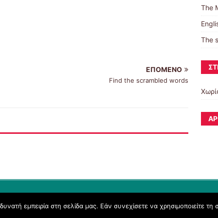
The 
Engli
The s
ΣΤ
ΕΠΌΜΕΝΟ
Find the scrambled words
Χωρί
ΆΡ
υνατή εμπειρία στη σελίδα μας. Εάν συνεχίσετε να χρησιμοποιείτε τη 
Όροι Χρήσης schoolpress.sch.gr
|
Δήλωση προσβασιμότητας