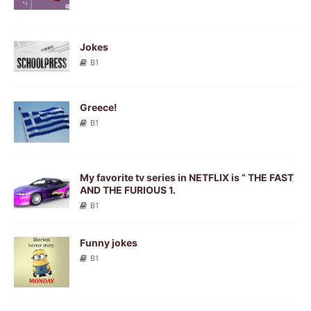
Jokes
B1
Greece!
B1
My favorite tv series in NETFLIX is “ THE FAST
AND THE FURIOUS 1.
B1
Funny jokes
B1