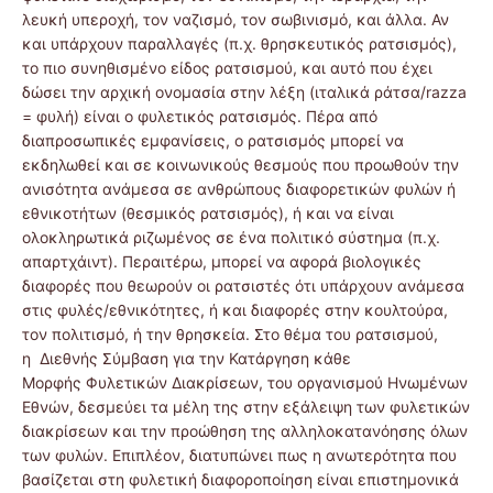
λευκή υπεροχή, τον ναζισμό, τον σωβινισμό, και άλλα. Αν
και υπάρχουν παραλλαγές (π.χ. θρησκευτικός ρατσισμός),
το πιο συνηθισμένο είδος ρατσισμού, και αυτό που έχει
δώσει την αρχική ονομασία στην λέξη (ιταλικά ράτσα/razza
= φυλή) είναι ο φυλετικός ρατσισμός. Πέρα από
διαπροσωπικές εμφανίσεις, ο ρατσισμός μπορεί να
εκδηλωθεί και σε κοινωνικούς θεσμούς που προωθούν την
ανισότητα ανάμεσα σε ανθρώπους διαφορετικών φυλών ή
εθνικοτήτων (θεσμικός ρατσισμός), ή και να είναι
ολοκληρωτικά ριζωμένος σε ένα πολιτικό σύστημα (π.χ.
απαρτχάιντ). Περαιτέρω, μπορεί να αφορά βιολογικές
διαφορές που θεωρούν οι ρατσιστές ότι υπάρχουν ανάμεσα
στις φυλές/εθνικότητες, ή και διαφορές στην κουλτούρα,
τον πολιτισμό, ή την θρησκεία. Στο θέμα του ρατσισμού,
η Διεθνής Σύμβαση για την Κατάργηση κάθε
Μορφής Φυλετικών Διακρίσεων, του οργανισμού Ηνωμένων
Εθνών, δεσμεύει τα μέλη της στην εξάλειψη των φυλετικών
διακρίσεων και την προώθηση της αλληλοκατανόησης όλων
των φυλών. Επιπλέον, διατυπώνει πως η ανωτερότητα που
βασίζεται στη φυλετική διαφοροποίηση είναι επιστημονικά