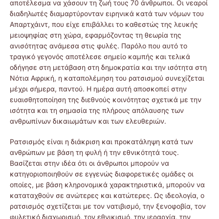
αποτέλεσμα να χάσουν τη ζωή τους 70 άνθρωποι. Οι νεαροί
διαδηλωτές διαμαρτύρονταν ειρηνικά κατά των νόμων του
Απαρτχάιντ, που είχε επιβάλλει το καθεστώς της λευκής
μειοψηφίας στη χώρα, εφαρμόζοντας τη θεωρία της
ανισότητας ανάμεσα στις φυλές. Παρόλο που αυτό το
τραγικό γεγονός αποτέλεσε σημείο καμπής και τελικά
οδήγησε στη μετάβαση στη δημοκρατία και την ισότητα στη
Νότια Αφρική, η καταπολέμηση του ρατσισμού συνεχίζεται
μέχρι σήμερα, παντού. Η ημέρα αυτή αποσκοπεί στην
ευαισθητοποίηση της διεθνούς κοινότητας σχετικά με την
ισότητα και τη σημασία της πλήρους απόλαυσης των
ανθρωπίνων δικαιωμάτων και των ελευθεριών.
Ρατσισμός είναι η διάκριση και προκατάληψη κατά των
ανθρώπων με βάση τη φυλή ή την εθνικότητά τους.
Βασίζεται στην ιδέα ότι οι άνθρωποι μπορούν να
κατηγοριοποιηθούν σε εγγενώς διαφορετικές ομάδες οι
οποίες, με βάση κληρονομικά χαρακτηριστικά, μπορούν να
καταταχθούν σε ανώτερες και κατώτερες. Ως ιδεολογία, ο
ρατσισμός σχετίζεται με τον νατιβισμό, την ξενοφοβία, τον
φυλετικό διαχωρισμό, τον εθνικισμό, την ιεραρχία, την