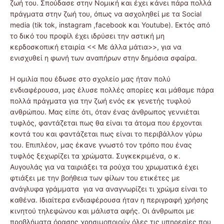
ζωή του. Σπούδασε στην Νομική και έχει κάνει πάρα πολλά
πράγματα στην ζωή του, όπως να ασχοληθεί με τα Social
media (tik tok, instagram ,facebook και Youtube). Εκτός από
το δικό του προφίλ έχει ιδρύσει την αστική μη
κερδοσκοπική εταιρία << Με άλλα μάτια>>, για να
ενισχυθεί η φωνή των αναπήρων στην δημόσια σφαίρα.
Η ομιλία που έδωσε στο σχολείο μας ήταν πολύ
ενδιαφέρουσα, μας έλυσε πολλές απορίες και μάθαμε πάρα
πολλά πράγματα για την ζωή ενός εκ γενετής τυφλού
ανθρώπου. Μας είπε ότι, όταν ένας άνθρωπος γεννιέται
τυφλός, φαντάζεται πως θα είναι τα άτομα που έρχονται
κοντά του και φαντάζεται πως είναι το περιβάλλον γύρω
του. Επιπλέον, μας έκανε γνωστό τον τρόπο που ένας
τυφλός ξεχωρίζει τα χρώματα. Συγκεκριμένα, ο κ.
Αυγουλάς για να ταιριάξει τα ρούχα του χρωματικά έχει
φτιάξει με την βοήθεια των φίλων του ετικέτες με
ανάγλυφα γράμματα για να αναγνωρίζει τι χρώμα είναι το
καθένα. Ιδιαίτερα ενδιαφέρουσα ήταν η περιγραφή χρήσης
κινητού τηλεφώνου και μάλιστα αφής. Οι άνθρωποι με
προβλήματα όρασης χρησιμοποιούν όλες τις υπηρεσίες που