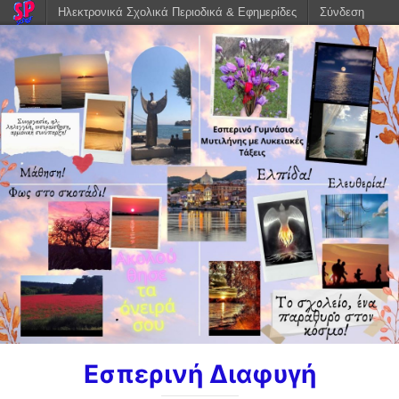
Ηλεκτρονικά Σχολικά Περιοδικά & Εφημερίδες
Σύνδεση
Εσπερινή Διαφυγή