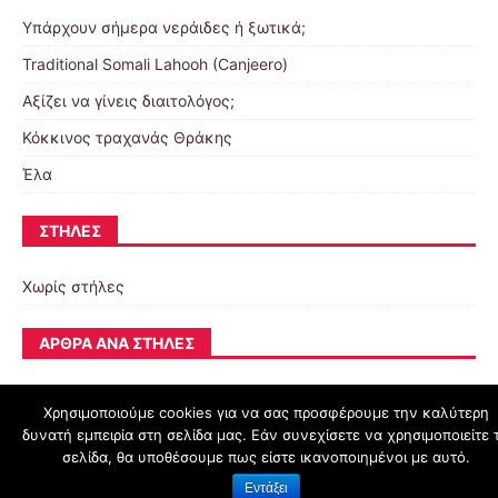
Υπάρχουν σήμερα νεράιδες ή ξωτικά;
Traditional Somali Lahooh (Canjeero)
Αξίζει να γίνεις διαιτολόγος;
Κόκκινος τραχανάς Θράκης
Έλα
ΣΤΉΛΕΣ
Χωρίς στήλες
ΆΡΘΡΑ ΑΝΆ ΣΤΉΛΕΣ
Χρησιμοποιούμε cookies για να σας προσφέρουμε την καλύτερη
δυνατή εμπειρία στη σελίδα μας. Εάν συνεχίσετε να χρησιμοποιείτε 
schoolpress.sch.gr
σελίδα, θα υποθέσουμε πως είστε ικανοποιημένοι με αυτό.
Εντάξει
Όροι Χρήσης schoolpress.sch.gr
|
Δήλωση προσβασιμότητας