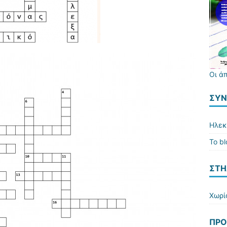
Οι ά
ΣΎΝ
Ηλεκ
Το b
ΣΤΗ
Χωρί
ΠΡΌ