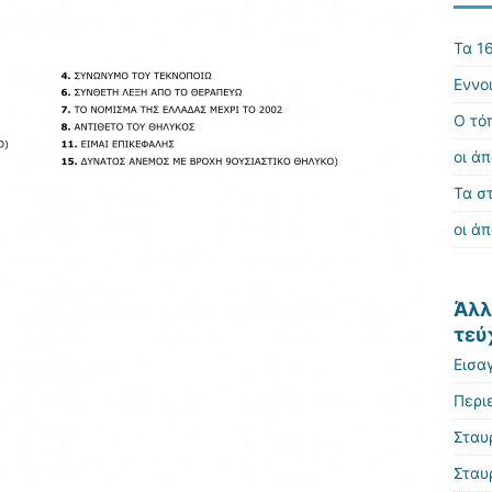
Τα 16
Εννο
Ο τό
οι άπ
Τα σ
οι άπ
Άλλ
τεύ
Εισα
Περι
Σταυ
Σταυ