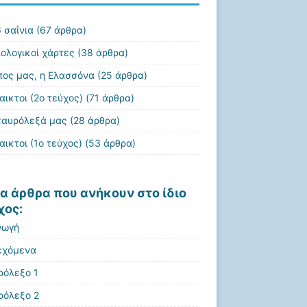
 σαΐνια
(67 άρθρα)
ιολογικοί χάρτες
(38 άρθρα)
πος μας, η Ελασσόνα
(25 άρθρα)
αικτοι (2ο τεύχος)
(71 άρθρα)
ταυρόλεξά μας
(28 άρθρα)
αικτοι (1ο τεύχος)
(53 άρθρα)
α άρθρα που ανήκουν στο ίδιο
χος:
γωγή
εχόμενα
ρόλεξο 1
ρόλεξο 2