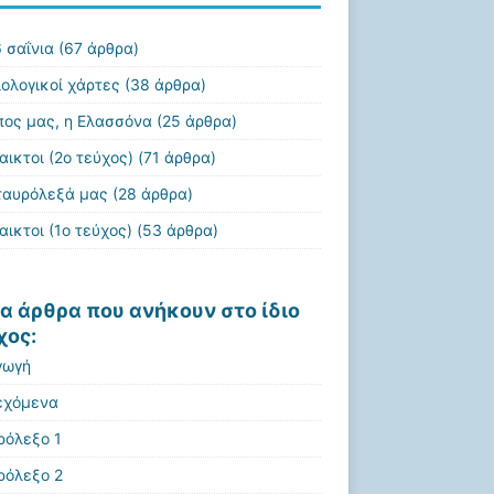
 σαΐνια
(67 άρθρα)
ιολογικοί χάρτες
(38 άρθρα)
πος μας, η Ελασσόνα
(25 άρθρα)
αικτοι (2ο τεύχος)
(71 άρθρα)
ταυρόλεξά μας
(28 άρθρα)
αικτοι (1ο τεύχος)
(53 άρθρα)
α άρθρα που ανήκουν στο ίδιο
χος:
γωγή
εχόμενα
ρόλεξο 1
ρόλεξο 2