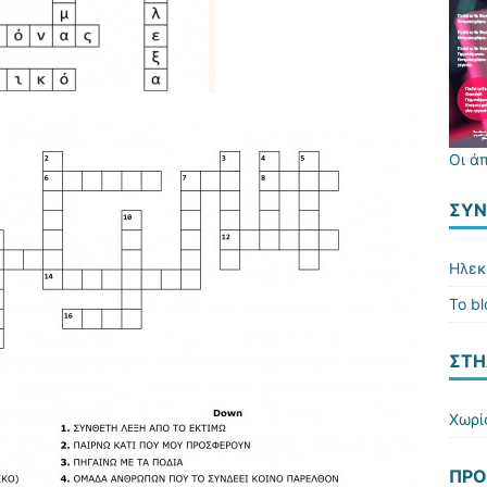
Οι ά
ΣΎΝ
Ηλεκ
Το b
ΣΤΗ
Χωρί
ΠΡΌ