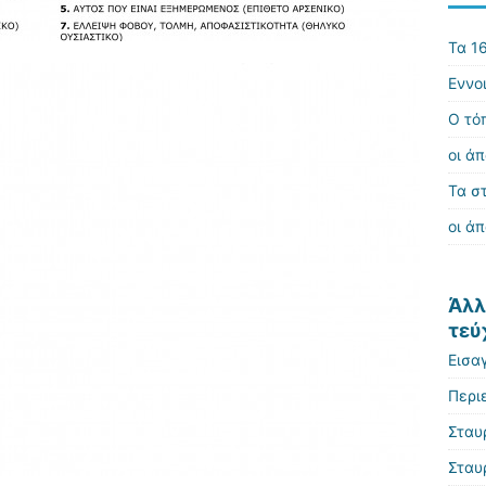
Τα 16
Εννο
Ο τό
οι άπ
Τα σ
οι άπ
Άλλ
τεύ
Εισα
Περι
Σταυ
Σταυ