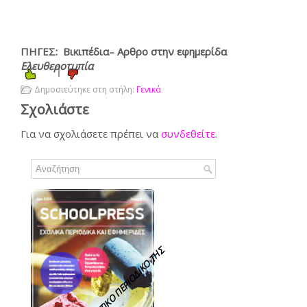
ΠΗΓΕΣ: Βικιπέδια– Αρθρο στην εφημερίδα
Ελευθεροτυπία
1
Δημοσιεύτηκε στη στήλη:
Γενικά
Σχολιάστε
Για να σχολιάσετε πρέπει να
συνδεθείτε
.
Τ
Ο
Μ
Α
Θ
Η
Μ
Α
Τ
Ι
Κ
Ο
Π
Ε
Ρ
Ι
Ο
Δ
Ι
Κ
Ο
Τ
Η
Σ
Ε
Υ
Α
Γ
Γ
Ε
Λ
Ι
Κ
Η