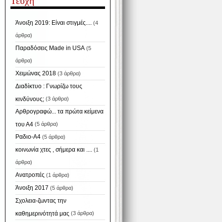
Τεύχη
Άνοιξη 2019: Είναι στιγμές....
(4
άρθρα)
Παραδόσεις Made in USA
(5
άρθρα)
Χειμώνας 2018
(3 άρθρα)
Διαδίκτυο : Γνωρίζω τους
κινδύνους;
(3 άρθρα)
Αρθρογραφώ... τα πρώτα κείμενα
του Α4
(5 άρθρα)
Ραδιο-Α4
(5 άρθρα)
κοινωνία χτες , σήμερα και ....
(1
άρθρα)
Ανατροπές
(1 άρθρα)
Άνοιξη 2017
(5 άρθρα)
Σχολεια-ζωντας την
καθημερινότητά μας
(3 άρθρα)