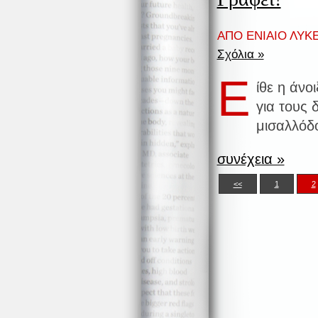
ΑΠΟ ΕΝΙΑΙΟ ΛΥΚΕ
Σχόλια »
Ε
ίθε η άνο
για τους 
μισαλλόδ
συνέχεια »
<<
1
2