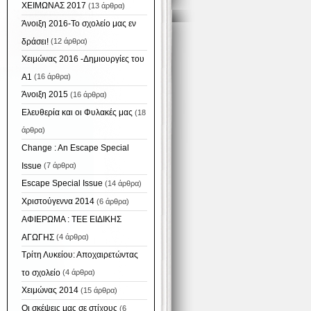
ΧΕΙΜΩΝΑΣ 2017
(13 άρθρα)
Άνοιξη 2016-Το σχολείο μας εν
δράσει!
(12 άρθρα)
Χειμώνας 2016 -Δημιουργίες του
Α1
(16 άρθρα)
Άνοιξη 2015
(16 άρθρα)
Ελευθερία και οι Φυλακές μας
(18
άρθρα)
Change : An Escape Special
Issue
(7 άρθρα)
Escape Special Issue
(14 άρθρα)
Χριστούγεννα 2014
(6 άρθρα)
ΑΦΙΕΡΩΜΑ : ΤΕΕ ΕΙΔΙΚΗΣ
ΑΓΩΓΗΣ
(4 άρθρα)
Τρίτη Λυκείου: Αποχαιρετώντας
το σχολείο
(4 άρθρα)
Χειμώνας 2014
(15 άρθρα)
Οι σκέψεις μας σε στίχους
(6