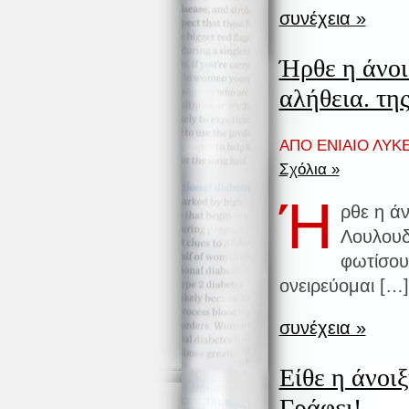
συνέχεια »
Ήρθε η άνοι
αλήθεια. τη
ΑΠΟ ΕΝΙΑΙΟ ΛΥΚΕ
Σχόλια »
Ή
ρθε η άν
Λουλουδ
φωτίσου
ονειρεύομαι […]
συνέχεια »
Είθε η άνοι
Γράφει!