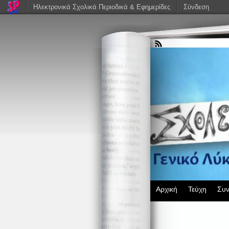
Ηλεκτρονικά Σχολικά Περιοδικά & Εφημερίδες
Σύνδεση
Αρχική
Τεύχη
Συν