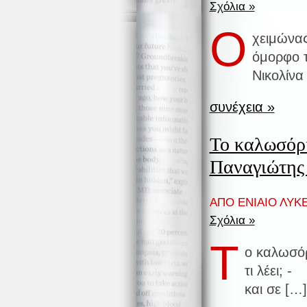
Σχόλια »
Ο
χειμώνας
όμορφο τ
Νικολίνα
συνέχεια »
Το καλωσόρι
Παναγιώτης
ΑΠΟ ΕΝΙΑΙΟ ΛΥΚΕ
Σχόλια »
Τ
ο καλωσό
τι λέει;
και σε […]