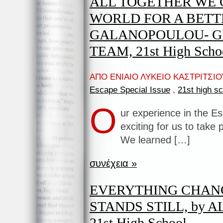
ALL TOGETHER WE
WORLD FOR A BETT
GALANOPOULOU- GI
TEAM, 21st High Scho
ΑΠΟ ΕΝΙΑΙΟ ΛΥΚΕΙΟ ΚΑΣΤΡΙΤΣΙΟΥ
Escape Special Issue
,
21st high s
O
ur experience in the E
exciting for us to take 
We learned […]
συνέχεια »
EVERYTHING CHAN
STANDS STILL, by A
21st High School