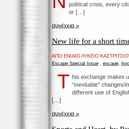
N
political crisis, every c
or […]
συνέχεια »
New life for a short tim
ΑΠΟ ΕΝΙΑΙΟ ΛΥΚΕΙΟ ΚΑΣΤΡΙΤΣΙΟΥ
Escape Special Issue
,
escape
,
liv
T
his exchange makes u
“inevitable” changes/
different use of Engli
[…]
συνέχεια »