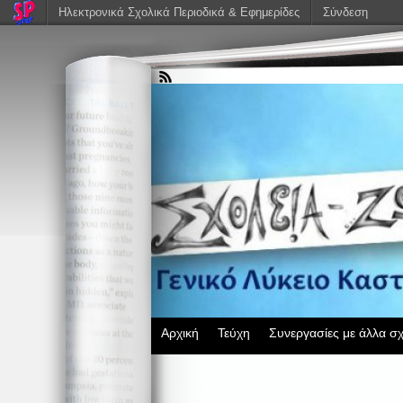
Ηλεκτρονικά Σχολικά Περιοδικά & Εφημερίδες
Σύνδεση
Αρχική
Τεύχη
Συνεργασίες με άλλα σχ