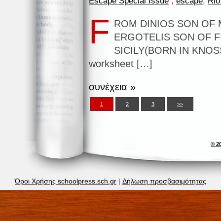
Escape Special Issue
,
escape
,
Rio
F
ROM DINIOS SON OF
ERGOTELIS SON OF F
SICILY(BORN IN KNOSS
worksheet […]
συνέχεια »
1
2
3
>>
© 2
Όροι Χρήσης schoolpress.sch.gr
|
Δήλωση προσβασιμότητας