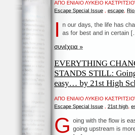
ΑΠΟ ΕΝΙΑΙΟ ΛΥΚΕΙΟ ΚΑΣΤΡΙΤΣΙΟΥ
Escape Special Issue
,
escape
,
Rio
I
n our days, the life has cha
as for best and in certain 
συνέχεια »
EVERYTHING CHAN
STANDS STILL: Going w
easy… by 21st High Sc
ΑΠΟ ΕΝΙΑΙΟ ΛΥΚΕΙΟ ΚΑΣΤΡΙΤΣΙΟΥ
Escape Special Issue
,
21st high
,
e
G
oing with the flow is e
going upstream is more