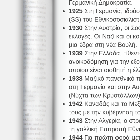
Γερμανική Δημοκρατία.
1925
Στη Γερμανία, ιδρύ
(SS) του Εθνικοσοσιαλιστ
1930
Στην Αυστρία, οι Σο
εκλογές. Οι Ναζί και οι 
μια έδρα στη νέα Βουλή.
1939
Στην Ελλάδα, τίθεντ
ανοικοδόμηση για την εξ
οποίου είναι αισθητή η έλ
1938
Μαζικό πανεθνικό 
στη Γερμανία και στην Αυ
(Νύχτα των Κρυστάλλων
1942
Καναδάς και το Μεξι
τους με την κυβέρνηση το
1943
Στην Αλγερία, ο στρ
τη γαλλική Επιτροπή Εθν
1944
Για πρώτη φορά μετ