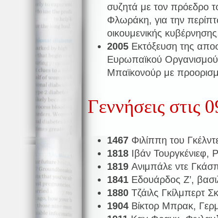
συζητά με τον πρόεδρο 
Φλωράκη, για την περίπ
οικουμενικής κυβέρνησης
2005
Εκτόξευση της απο
Ευρωπαϊκού Οργανισμού 
Μπαϊκονούρ με προορισμ
Γεννήσεις στις 
1467
Φιλίππη του Γκέλντ
1818
Ιβάν Τουργκένιεφ,
1819
Ανιμπάλε ντε Γκάσπ
1841
Εδουάρδος Ζ’, βασι
1880
Τζάιλς Γκίλμπερτ Σ
1904
Βίκτορ Μπρακ, Γερ