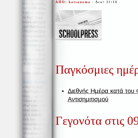
ΑΠΟ: katsanoma
- Δεκ• 11•16
Παγκόσμιες ημέ
Διεθνής Ημέρα κατά του 
Αντισημιτισμού
Γεγονότα στις 0