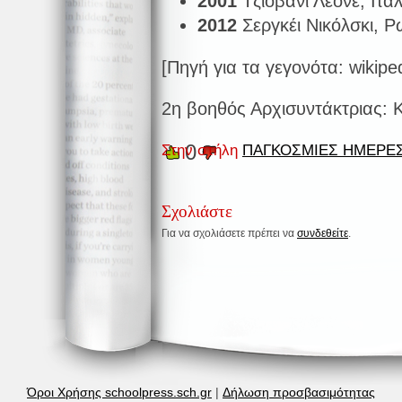
2001
Τζιοβάνι Λεόνε, Ιτα
2012
Σεργκέι Νικόλσκι, 
[Πηγή για τα γεγονότα: wikipe
2η βοηθός Αρχισυντάκτριας:
0
Στην στήλη
ΠΑΓΚΟΣΜΙΕΣ ΗΜΕΡΕ
Σχολιάστε
Για να σχολιάσετε πρέπει να
συνδεθείτε
.
Όροι Χρήσης schoolpress.sch.gr
|
Δήλωση προσβασιμότητας