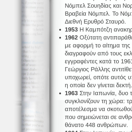
Νόμπελ Σουηδίας και Νο
Βραβεία Νόμπελ. Το Νόμ
Διεθνή Ερυθρό Σταυρό.
1953
Η Καμπότζη ανακηρ
1962
Οξύτατη αντιπαράθ
με αφορμή το αίτημα τη
διαγραφούν από τους εκλ
εγγραφέντες κατά το 19
Γεώργιος Ράλλης αντιτίθ
υποχωρεί, οπότε αυτός υ
η οποία δεν γίνεται δεκτή
1963
Στην Ιαπωνία, δυο 
συγκλονίζουν τη χώρα: τρ
αποτέλεσμα να σκοτωθού
που σημειώνεται σε ανθρ
θάνατο 448 ανθρώπων.