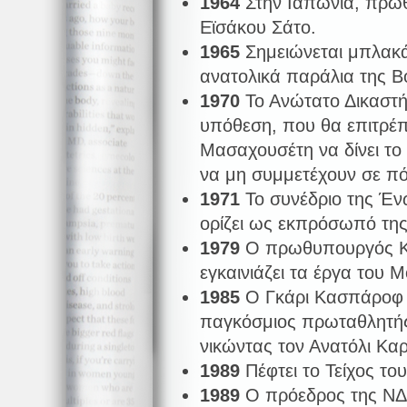
1964
Στην Ιαπωνία, πρω
Εϊσάκου Σάτο.
1965
Σημειώνεται μπλακά
ανατολικά παράλια της Β
1970
Το Ανώτατο Δικαστή
υπόθεση, που θα επιτρέπε
Μασαχουσέτη να δίνει το 
να μη συμμετέχουν σε πό
1971
Το συνέδριο της Έν
ορίζει ως εκπρόσωπό της
1979
Ο πρωθυπουργός Κ
εγκαινιάζει τα έργα του 
1985
Ο Γκάρι Κασπάροφ γ
παγκόσμιος πρωταθλητής 
νικώντας τον Ανατόλι Κα
1989
Πέφτει το Τείχος το
1989
Ο πρόεδρος της ΝΔ