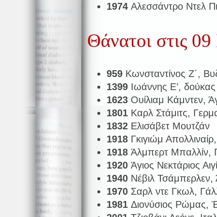
1974
Αλεσσάντρο Ντελ Πι
Θάνατοι στις 09
959
Κωνσταντίνος Ζ΄, Βυ
1399
Ιωάννης Ε’, δούκας
1623
Ουίλιαμ Κάμντεν, Ά
1801
Καρλ Στάμιτς, Γερμ
1832
Ελισάβετ Μουτζάν
1918
Γκιγιώμ Απολλιναίρ
1918
Άλμπερτ Μπαλλίν, 
1920
Άγιος Νεκτάριος Αιγ
1940
Νέβιλ Τσάμπερλεν, 
1970
Σαρλ ντε Γκωλ, Γάλ
1981
Διονύσιος Ρώμας, 