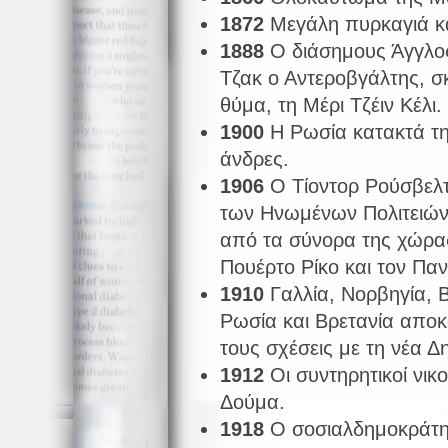
1872
Μεγάλη πυρκαγιά κ
1888
O διάσημους Άγγλο
Τζακ ο Αντεροβγάλτης, σ
θύμα, τη Μέρι Τζέιν Κέλι.
1900
Η Ρωσία κατακτά τη
άνδρες.
1906
Ο Τίοντορ Ρούσβελτ
των Ηνωμένων Πολιτειών,
από τα σύνορα της χώρας
Πουέρτο Ρίκο και τον Πα
1910
Γαλλία, Νορβηγία, Β
Ρωσία και Βρετανία αποκ
τους σχέσεις με τη νέα Δ
1912
Οι συντηρητικοί νικ
Δούμα.
1918
Ο σοσιαλδημοκράτης