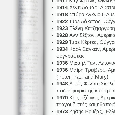
1911
Καγ Φρανκ, Φινλανδ
1914
Χέντι Λαμάρ, Αυστρ
1918
Σπύρο Άγκνιου, Αμε
1922
Ίμρε Λάκατος, Ούγ
1923
Ελένη Χατζηαργύρη
1928
Ανν Σέξτον, Αμερικα
1929
Ίμρε Κέρτες, Ούγγ
1934
Καρλ Σαγκάν, Αμερ
συγγραφέας
1936
Μιχαήλ Ταλ, Λετονό
1936
Μαίρη Τρέιβερς, Αμ
(Peter, Paul and Mary)
1948
Λουίς Φελίπε Σκολά
ποδοσφαιριστής και προ
1970
Κρις Τζέρικο, Αμερ
τραγουδιστής και ηθοποι
1973
Ζήσης Βρύζας, Έλλ