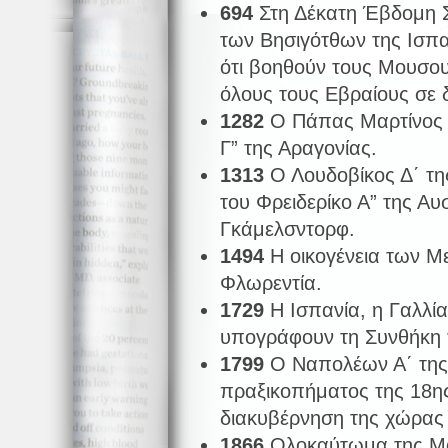
694
Στη Δέκατη Έβδομη Σ
των Βησιγότθων της Ισπα
ότι βοηθούν τους Μουσου
όλους τους Εβραίους σε 
1282
Ο Πάπας Μαρτίνος Δ
Γ” της Αραγονίας.
1313
Ο Λουδοβίκος Δ΄ τη
του Φρειδερίκο Α” της Αυ
Γκάμελσντορφ.
1494
Η οικογένεια των Με
Φλωρεντία.
1729
Η Ισπανία, η Γαλλί
υπογράφουν τη Συνθήκη τ
1799
Ο Ναπολέων Α΄ της 
πραξικοπήματος της 18ης
διακυβέρνηση της χώρας 
1866
Ολοκαύτωμα της Μο