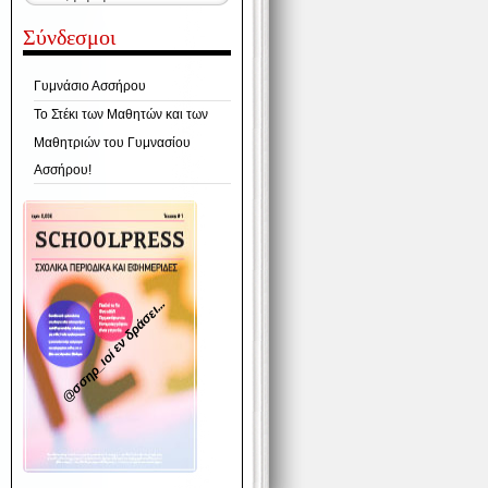
Σύνδεσμοι
Γυμνάσιο Ασσήρου
Το Στέκι των Μαθητών και των
Μαθητριών του Γυμνασίου
Ασσήρου!
@σσηρ_ιοί εν δράσει...