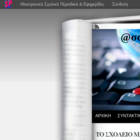
Ηλεκτρονικά Σχολικά Περιοδικά & Εφημερίδες
Σύνδεση
@σσ
ΑΡΧΙΚΗ
ΣΥΝΤΑΚΤΙ
ΤΟ ΣΧΟΛΕΙΟ Μ