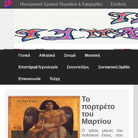
Ηλεκτρονικά Σχολικά Περιοδικά & Εφημερίδες
Σύνδεση
Γενικά
Αθλητικά
Σινεμά
Μουσική
Eπιστήμη&Τεχνολογία
Συνεντεύξεις
Συντακτική Ομάδα
Επικοινωνία
Τεύχη
Το
πορτρέτο
του
Μαρτίου
Ο τρίτος μήνας του
πολιτικού έτους, που