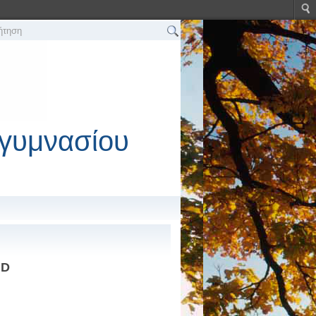
γυμνασίου
ID