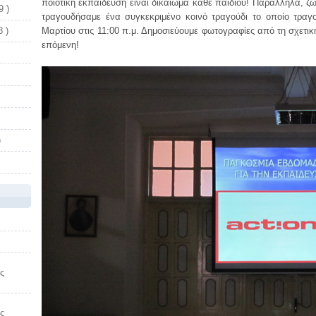
ποιοτική εκπαίδευση είναι δικαίωμα κάθε παιδιού! Παράλληλα, ζ
9 )
τραγουδήσαμε ένα συγκεκριμένο κοινό τραγούδι το οποίο τραγ
 )
Μαρτίου στις 11:00 π.μ. Δημοσιεύουμε φωτογραφίες από τη σχετι
επόμενη!
)
ς
ς