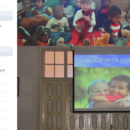
e
για