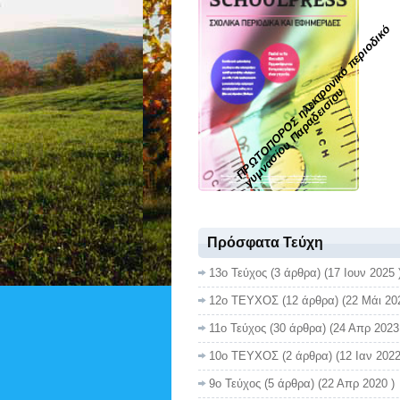
Π
Ρ
Ω
Τ
Ο
Π
Ο
Ρ
Ο
Σ
η
λ
ε
κ
τ
ο
ν
ι
κ
ό
π
ε
ρ
ι
ο
δ
ι
κ
ό
γ
υ
μ
ν
α
σ
ί
ο
υ
Π
α
ρ
α
δ
ε
ι
σ
ί
ο
ρ
υ
Πρόσφατα Τεύχη
13ο Τεύχος
(3 άρθρα) (17 Ιουν 2025 
12ο ΤΕΥΧΟΣ
(12 άρθρα) (22 Μάι 20
11ο Τεύχος
(30 άρθρα) (24 Απρ 2023
10ο ΤΕΥΧΟΣ
(2 άρθρα) (12 Ιαν 2022
9ο Τεύχος
(5 άρθρα) (22 Απρ 2020 )