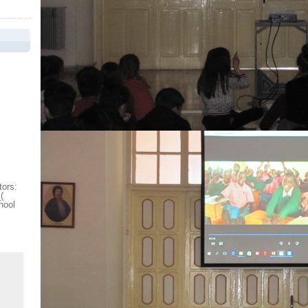
ators:
(
hool