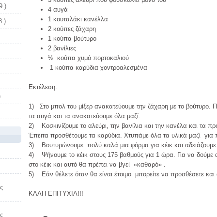
9 )
4 αυγά
1 κουταλάκι κανέλλα
 )
2 κούπες ζάχαρη
1 κούπα βούτυρο
2 βανίλιες
½ κούπα χυμό πορτοκαλιού
1 κούπα καρύδια χοντροαλεσμένα
Εκτέλεση:
)
1) Στο μπολ του μίξερ ανακατεύουμε την ζάχαρη με το βούτυρο. 
τα αυγά και τα ανακατεύουμε όλα μαζί.
2) Κοσκινίζουμε το αλεύρι, την βανίλια και την κανέλα και τα πρ
Έπειτα προσθέτουμε τα καρύδια. Χτυπάμε όλα τα υλικά μαζί για 
3) Βουτυρώνουμε πολύ καλά μια φόρμα για κέικ και αδειάζουμε 
4) Ψήνουμε το κέικ στους 175 βαθμούς για 1 ώρα. Για να δούμε α
στο κέικ και αυτό θα πρέπει να βγεί «καθαρό» .
5) Εάν θέλετε όταν θα είναι έτοιμο μπορείτε να προσθέσετε και
ς
ΚΑΛΗ ΕΠΙΤΥΧΙΑ!!!
ς