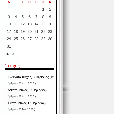
Δ
Τ
Τ
Π
Π
Σ
Κ
1
2
3
4
5
6
7
8
9
10
11
12
13
14
15
16
17
18
19
20
21
22
23
24
25
26
27
28
29
30
31
« Απρ
Τεύχος
Ενδέκατο Τεύχος, Β' Περίοδος
(12
άρθρα) (28 Απρ 2023 )
Δέκατο Τεύχος, Β' Περίοδος
(10
άρθρα) (27 Απρ 2023 )
Ένατο Τεύχος, Β' Περίοδος
(10
άρθρα) (25 Μάι 2022 )