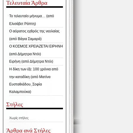
Τελευταία Άρθρα
Το τελευταίο μήνυμα… (από
Ελισάβετ Ράπτη)
Ο αόρατος εχθρός της νεολαίας
(από Βάγια Σαμαρά)
Ο ΚΟΣΜΟΣ ΧΡΕΙΑΖΕΤΑΙ ΕΙΡΗΝΗ
(από Δήμητρα Ντόι)
Ειρήνη (από Δήμητρα Ντόι)
Η δίκη των έξι: 100 χρόνια από
την καταδίκη (από Ματίνα
Ευσταθιάδου, Σοφία
Καλαμπούκα)
Στήλες
Χωρίς στήλες
Άρθρα ανά Στήλες