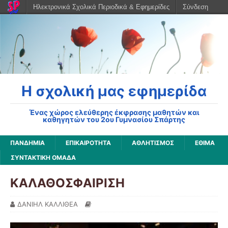
Ηλεκτρονικά Σχολικά Περιοδικά & Εφημερίδες
Σύνδεση
Η σχολική μας εφημερίδα
Ένας χώρος ελεύθερης έκφρασης μαθητών και
καθηγητών του 2ου Γυμνασίου Σπάρτης
ΠΑΝΔΗΜΊΑ
ΕΠΙΚΑΙΡΌΤΗΤΑ
ΑΘΛΗΤΙΣΜΌΣ
ΈΘΙΜΑ
ΣΥΝΤΑΚΤΙΚΉ ΟΜΆΔΑ
ΚΑΛΑΘΟΣΦΑΙΡΙΣΗ
ΔΑΝΙΗΛ ΚΑΛΛΙΘΕΑ