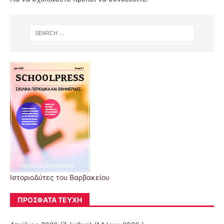
ΙστοριοΔύτες του Βαρβακείου
ΠΡΌΣΦΑΤΑ ΤΕΎΧΗ