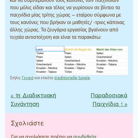
και να συμπεράνουν τους κανόνες των παιχνιδιών
που μόλις είδαν και τέλος να γυρίσουν σε βίντεο τα
παιχνίδια μίας τρίτης χώρας – εταίρου σύμφωνα με
τους κανόνες που βρήκαν οι μαθητές/ -τριες κάποιας
άλλης χώρας. Τα ζευγάρια εργασίας βγαίνουν από
τυχαία αντιστοίχιση και είναι τα παρακάτω:
Στήλη:
Γενικά
και ετικέτα
traditionelle Spiele
.
«
1η Διαδικτυακή
Παραδοσιακά
Πλοήγηση άρθρων
Συνάντηση
Παιχνίδια 1
»
Σχολιάστε
Για να σχολιάσετε πρέπει να
συνδεθείτε
.