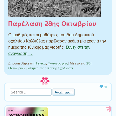
Παρέλαση 28ης Οκτωβρίου
Οι μαθητές και οι μαθήτριες του 8ου Δημοτικού
σχολείου Καλλιθέας παρέλασαν ακόμα μία χρονιά την
ημέρα της εθνικής μας γιορτής.
Συνεχίστε την
ανάγνωση →
Δημοσιεύθηκε στη
Γενικά
,
Φωτογραφίες
|
Με ετικέτα
28η
Οκτωβρίου
,
μαθητές
,
παρέλαση
|
Σχολιάστε
Πλοήγηση άρθρων
Αναζήτηση