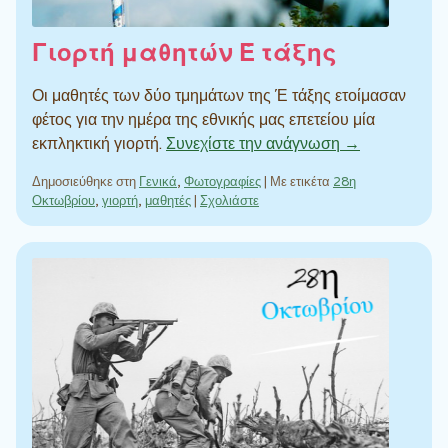
Γιορτή μαθητών Έ τάξης
Οι μαθητές των δύο τμημάτων της Έ τάξης ετοίμασαν
φέτος για την ημέρα της εθνικής μας επετείου μία
εκπληκτική γιορτή.
Συνεχίστε την ανάγνωση →
Δημοσιεύθηκε στη
Γενικά
,
Φωτογραφίες
|
Με ετικέτα
28η
Οκτωβρίου
,
γιορτή
,
μαθητές
|
Σχολιάστε