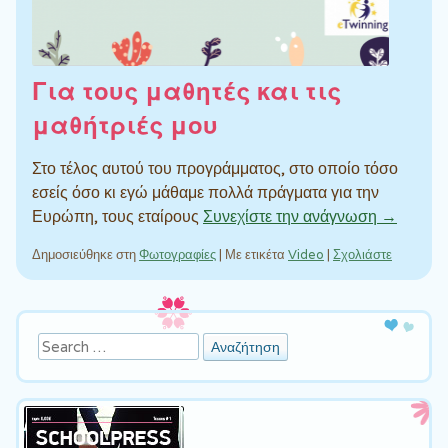
Για τους μαθητές και τις
μαθήτριές μου
Στο τέλος αυτού του προγράμματος, στο οποίο τόσο
εσείς όσο κι εγώ μάθαμε πολλά πράγματα για την
Ευρώπη, τους εταίρους
Συνεχίστε την ανάγνωση →
Δημοσιεύθηκε στη
Φωτογραφίες
|
Με ετικέτα
Video
|
Σχολιάστε
Πλοήγηση άρθρων
Αναζήτηση