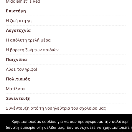
Middlemist” s Red
Επιστήμη
Η ζωή στη γη
Λογοτεχνία
Η απόλυτη τρελή μέρα
Η βαρετή ζωή των παιδιών
Παιχνίδια
Λύσε τον γρίφο!
Πολιτισμός
Ματίλντα
Συνέντευξη
Συνέντευξη από τη νοσηλεύτρια του σχολείου μας
Χρησιμοποιούμε cookies για να σας προσφέρουμε την καλύτερη
δυνατή εμπειρία στη σελίδα μας. Εάν συνεχίσετε να χρησιμοποιείτε 
schoolpress.sch.gr