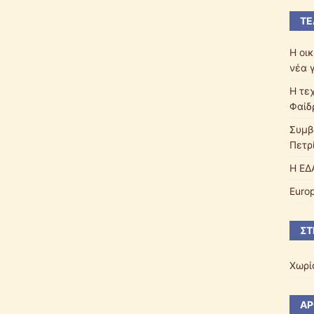
ΤΕ
Η οικ
νέα 
Η τε
Φαίδ
Συμβ
Πετρί
Η ΕΔ
Euro
ΣΤ
Χωρί
ΆΡ