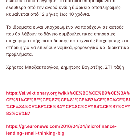
δώσουν κάποια εγγύηση. Το επιτόκιο διαμορφώνεται
ελεύθερα από την αγορά ενώ η διάρκεια αποπληρωμής
κυμαίνεται από 12 μήνες έως 10 χρόνια.
Τα ιδρύματα είναι υποχρεωμένα να παρέχουν σε αυτούς
που θα λάβουν το δάνειο συμβουλευτικές υπηρεσίες
επιχειρηματικής εκπαίδευσης σε τεχνικές διαχείρισης και
στήριξη για να επιλύουν νομικά, φορολογικά και διοικητικά
προβλήματα.
Χρήστος Μποζακτσόγλου, Δημήτρης Βογιατζής, ΣΤ1 τάξη
https://el.wiktionary.org/wiki/%CE%BC%CE%B9%CE%BA%
CF%81%CE%BF%CF%87%CF%81%CE%B7%CE%BC%CE%B1
%CF%84%CE%BF%CE%B4%CF%8C%CF%84%CE
%B7%CF%
83%CE%B7
https://gr.euronews.com/2016/04/04/microfinance-
lending-small-thinking-big