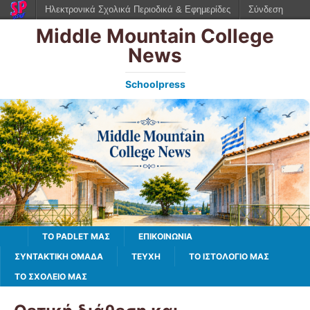
Ηλεκτρονικά Σχολικά Περιοδικά & Εφημερίδες
Σύνδεση
Middle Mountain College
News
Schoolpress
TO PADLET ΜΑΣ
ΕΠΙΚΟΙΝΩΝΙΑ
ΣΥΝΤΑΚΤΙΚΗ ΟΜΑΔΑ
ΤΕΥΧΗ
ΤΟ ΙΣΤΟΛΌΓΙΌ ΜΑΣ
ΤΟ ΣΧΟΛΕΙΟ ΜΑΣ