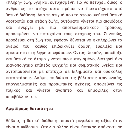
«πλήρη» ζωή, υγιή και ευτυχισμένη. Για να πετύχει, όμως, ο
άνθρωπος το στόχο αυτό πρέπει να διακατέχεται από
θετική διάθεση. Από τη στιγμή που το άτομο υιοθετεί θετική
νοοτροπία και στάση ζωής, αυτόματα γίνεται πιο αισιόδοξο
και ενεργεί με πιο αποτελεσματικούς τρόπους,
προκειμένου να πετυχαίνει τους στόχους του. Συνεπώς,
προοδεύει στη ζωή του, εφόσον δύναται να εκπληρώνει τα
όνειρά του, καθώς επιδεικνύει δράση, ευελιξία και
αμεσότητα στη λήψη αποφάσεων. Όντας, λοιπόν, αισιόδοξο
και θετικό το άτομο γίνεται πιο ευτυχισμένο, διατηρεί ένα
ικανοποιητικό επίπεδο ψυχικής και σωματικής υγείας και
ανταποκρίνεται με επιτυχία σε διλήμματα και δύσκολες
καταστάσεις. Ακόμη, επιδιώκει τις βέλτιστες κοινωνικές,
επαγγελματικές και προσωπικές σχέσεις, αποφεύγει τις
τοξικές και γίνεται αγαπητό και δημοφιλές στον
περιβάλλον του.
Αμφίδρομη θετικότητα
Βέβαια, η θετική διάθεση αποκτά μεγαλύτερη αξία, όταν
είναι αμφίδρομη. Όταν ο άλλος είναι θετικός απέναντι σε