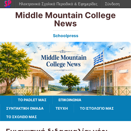
Ηλεκτρονικά Σχολικά Περιοδικά & Εφημερίδες
Σύνδεση
Middle Mountain College
News
Schoolpress
TO PADLET ΜΑΣ
ΕΠΙΚΟΙΝΩΝΙΑ
ΣΥΝΤΑΚΤΙΚΗ ΟΜΑΔΑ
ΤΕΥΧΗ
ΤΟ ΙΣΤΟΛΌΓΙΌ ΜΑΣ
ΤΟ ΣΧΟΛΕΙΟ ΜΑΣ